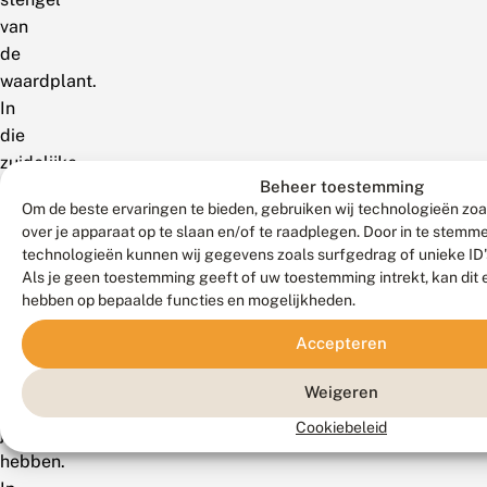
van
de
waardplant.
In
die
zuidelijke
Beheer toestemming
streken
Om de beste ervaringen te bieden, gebruiken wij technologieën zoa
kan
over je apparaat op te slaan en/of te raadplegen. Door in te stem
de
technologieën kunnen wij gegevens zoals surfgedrag of unieke ID'
oranje
Als je geen toestemming geeft of uw toestemming intrekt, kan dit 
luzernevlinder
hebben op bepaalde functies en mogelijkheden.
wel
Accepteren
zes
generaties
Weigeren
per
Cookiebeleid
jaar
hebben.