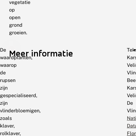
vegetatie
op
open
grond
groeien.
De
Teks
Meer informatie
waardplanten,
Kar
waarop
Veli
de
Vlin
rupsen
Bee
zijn
Kar
gespecialiseerd,
Veli
zijn
De
vlinderbloemigen,
Vlin
zoals
Nat
klaver,
Dat
rolklaver,
Flo