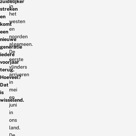
zuidelijker
in
streken
het
en
westen
komt
en
een
noorden
nieuwe
algemeen.
generatie
De
iedere
eerste
voorjaar
vlinders
terug.
arriveren
Hoeveel?
in
Dat
mei
is
en
wisselend.
juni
in
ons
land.
De