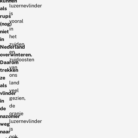
kunnen
luzernevlinder
als
is
rups
vooral
(nog)
in
niet
het
in
zuiden
Nederland
en
overwinteren.
zuidoosten
Daarom
van
trekken
ons
ze
land
als
veel
vlinder
gezien,
in
de
de
oranje
nazomer
luzernevlinder
weg
is
naar
ook