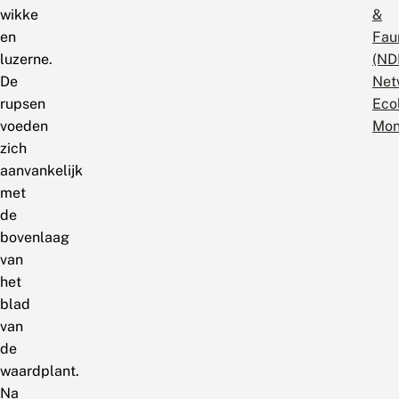
wikke
&
en
Fau
luzerne.
(ND
De
Net
rupsen
Eco
voeden
Mon
zich
aanvankelijk
met
de
bovenlaag
van
het
blad
van
de
waardplant.
Na