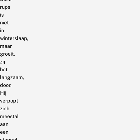
rups
is
niet
in
winterslaap,
maar
groeit,
zij
het
langzaam,
door.
Hij
verpopt
zich
meestal
aan
een
stengel