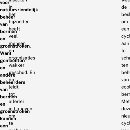
voor
in
de
natuurvriendelijk
het
besl
beheer
bijzonder,
om
van
heeft
een
bermen
veel
cyc
en
mensen
aan
groenstroken.
en
te
Want
organisaties
sch
gemeenten
wakker
ten
en
geschud. En
beh
andere
dat
van
beheerders
leidt
eco
van
tot
ber
bermen
allerlei
Met
en
initiatieven
dez
groenstroken
om
nie
kunnen
te
cyc
een