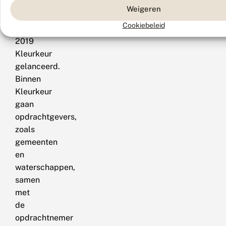
Daarom
Weigeren
werd
Cookiebeleid
in
2019
Kleurkeur
gelanceerd.
Binnen
Kleurkeur
gaan
opdrachtgevers,
zoals
gemeenten
en
waterschappen,
samen
met
de
opdrachtnemer