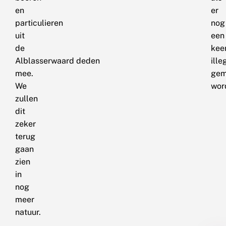
en
er
particulieren
nog
uit
een
de
kee
Alblasserwaard deden
ille
mee.
gem
We
wor
zullen
dit
zeker
terug
gaan
zien
in
nog
meer
natuur.