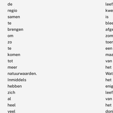
de
lee
regio
kwe
samen
is
te
ble
brengen
afg
om
zom
zo
toe
te
een
komen
maa
tot
van
meer
het
natuurwaarden.
Wat
Inmiddels
het
hebben
eni
zich
lee
al
van
heel
het
veel
don