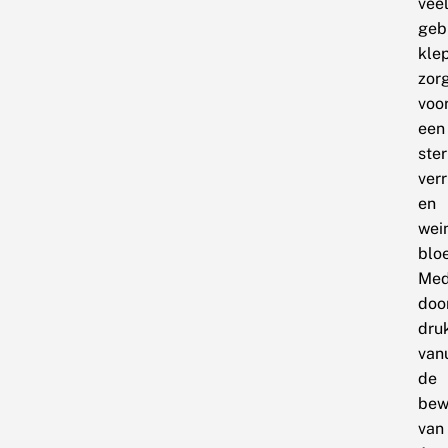
vee
geb
kle
zor
voo
een
ste
verr
en
wei
blo
Me
doo
dru
vanu
de
bew
van