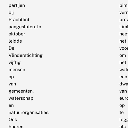
partijen
pim
bij
vern
Prachtlint
pro
aangesloten. In
Lim
oktober
hee
leidde
het
De
voo
Vlinderstichting
om
vijftig
het
mensen
wat
op
een
van
dw
gemeenten,
van
waterschap
eur
en
op
natuurorganisaties.
te
Ook
leg
boeren
als