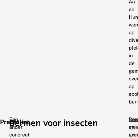
Aa
en
Hun
wor
op
div
ple
in
de
gem
ove
op
eco
ber
Een
Ber
Lee
Bermen voor insecten
Prachtlint
ander
en
mee
concreet
gro
ove