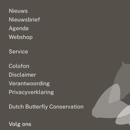
n
d
d
i
Nieuws
a
g
Nieuwsbrief
a
r
Agenda
d
Webshop
Service
Colofon
Disclaimer
Verantwoording
Privacyverklaring
Dutch Butterfly Conservation
Volg ons