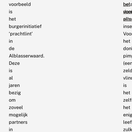
voorbeeld
bela
het
is
voo
don
het
alle
pim
burgerinitiatief
inse
‘prachtlint’
Voo
in
het
de
don
Alblasserwaard.
pim
Deze
(ee
is
zel
al
vlin
jaren
is
bezig
het
om
zelf
zoveel
het
mogelijk
eni
partners
lee
in
zul