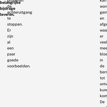
proberen
kan
belangrijke
de
wor
bijdrage
achteruitgang
gem
leveren.
te
en
stoppen.
afg
Er
waa
zijn
er
al
vee
een
mee
paar
blo
goede
in
voorbeelden.
de
ber
tot
ont
kun
kom
De