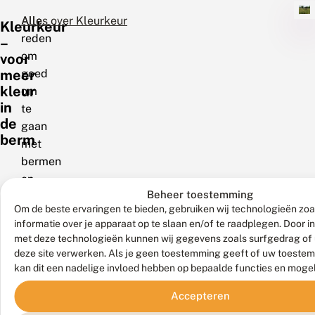
Alle
Alles over Kleurkeur
Kleurkeur
reden
–
om
voor
goed
meer
kleur
om
in
te
de
gaan
berm
met
bermen
en
Beheer toestemming
ze
Om de beste ervaringen te bieden, gebruiken wij technologieën zo
ecologisch
informatie over je apparaat op te slaan en/of te raadplegen. Door 
te
met deze technologieën kunnen wij gegevens zoals surfgedrag of 
beheren,
deze site verwerken. Als je geen toestemming geeft of uw toestem
vindt
kan dit een nadelige invloed hebben op bepaalde functies en moge
De
Accepteren
Vlinderstichting.