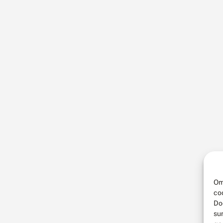
Om
co
Do
su