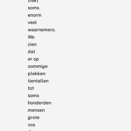
trekt
soms
enorm
veel
waarnemers.
We
zien
dat
er op
sommige
plekken
tientallen
tot
soms
honderden
mensen
grote
vos