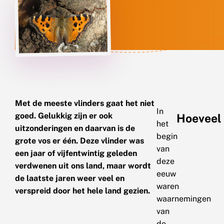
Met de meeste vlinders gaat het niet
In
goed. Gelukkig zijn er ook
Hoeveel 
het
uitzonderingen en daarvan is de
begin
grote vos er één. Deze vlinder was
van
een jaar of vijfentwintig geleden
deze
verdwenen uit ons land, maar wordt
eeuw
de laatste jaren weer veel en
waren
verspreid door het hele land gezien.
waarnemingen
van
de