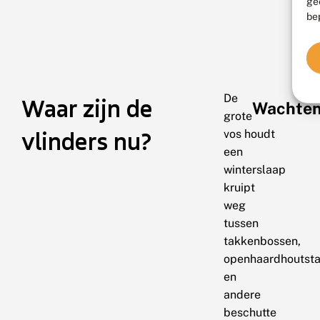
ge
be
De
Waar zijn de
Wachten 
grote
vlinders nu?
vos houdt
een
winterslaap
kruipt
weg
tussen
takkenbossen,
openhaardhoutsta
en
andere
beschutte