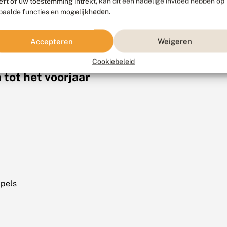
eft of uw toestemming intrekt, kan dit een nadelige invloed hebben op
paalde functies en mogelijkheden.
Accepteren
Weigeren
Cookiebeleid
tot het voorjaar
pels