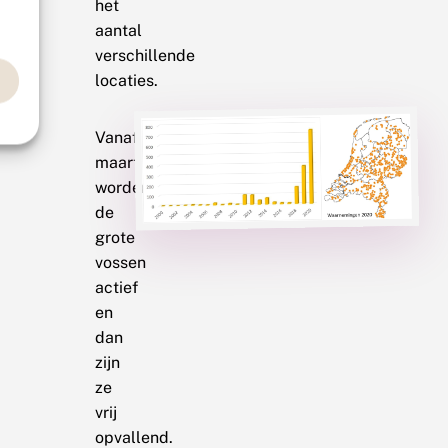
het
aantal
verschillende
locaties.
Vanaf
maart
worden
de
grote
vossen
actief
en
dan
zijn
ze
vrij
opvallend.