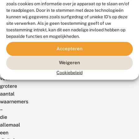
vergezeld
zoals cookies om informatie over je apparaat op te slaan en/of
van
te raadplegen. Door in te stemmen met deze technologieën
foto’s.
kunnen wij gegevens zoals surfgedrag of unieke ID's op deze
site verwerken. Als je geen toestemming geeft of uw
Het
toestemming intrekt, kan dit een nadelige invloed hebben op
kan
bepaalde functies en mogelijkheden.
natuurlijk
ook
Accepteren
zijn
dat
Weigeren
het
Cookiebeleid
veel
grotere
aantal
waarnemers
–
die
allemaal
een