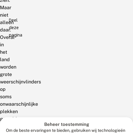
zien.
Maar
niet
Deel
alleen
deze
daar.
pagina
Overal
in
het
land
worden
grote
weerschijnvlinders
op
soms
onwaarschijnlijke
plekken
gemeld,
Beheer toestemming
meestal
Om de beste ervaringen te bieden, gebruiken wij technologieën