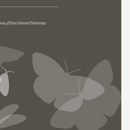
ivacy
|
Disclaimer
|
Sitemap