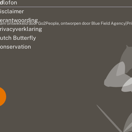
ef
olofon
isclaimer
erantwoording
am ontwikkeld door
Go2People
, ontworpen door
Blue Field Agency
|
Pr
rivacyverklaring
utch Butterfly
onservation