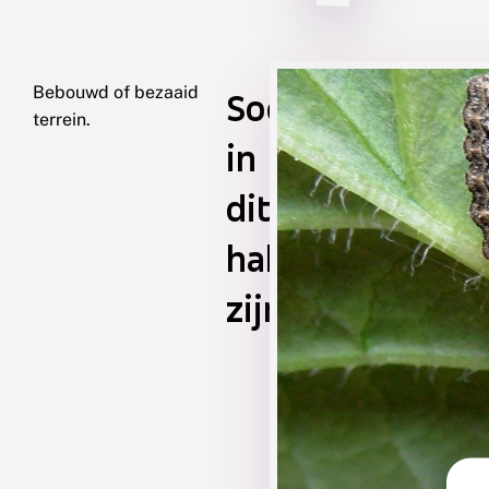
Bebouwd of bezaaid
Soorten
terrein.
in
dit
habitat
zijn