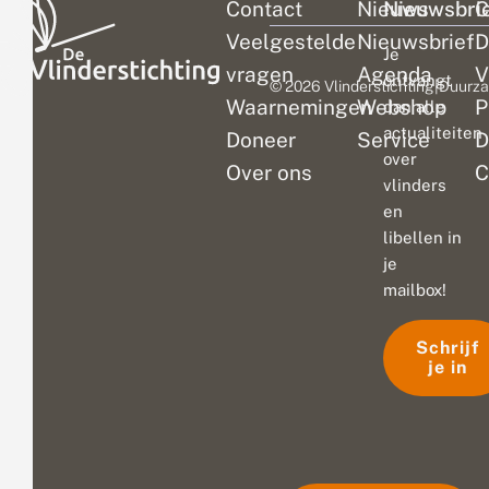
Contact
Nieuws
Nieuwsbri
C
Veelgestelde
Nieuwsbrief
D
Je
vragen
Agenda
V
ontvangt
© 2026 Vlinderstichting
|
Duurza
Waarnemingen
Webshop
P
dan alle
actualiteiten
Doneer
Service
D
over
Over ons
C
vlinders
en
libellen in
je
mailbox!
Schrijf
je in