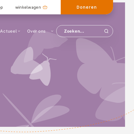
Doneren
op
winkelwagen
Actueel
Over ons