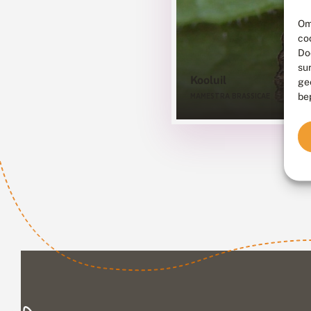
Om
co
Do
su
Kooluil
ge
be
MAMESTRA BRASSICAE