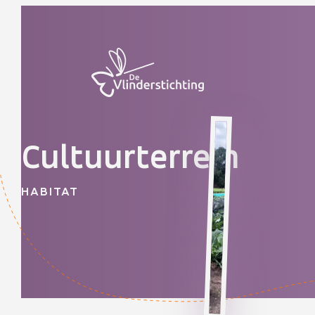
Doorgaan naar inhoud
Cultuurterrein
HABITAT