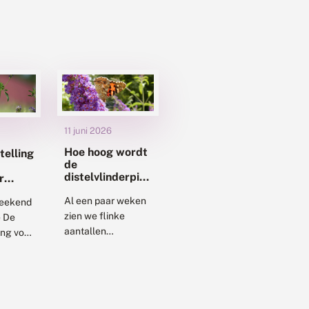
11 juni 2026
Hoe hoog wordt
telling
de
distelvlinderpiek
r
dit jaar?
Al een paar weken
weekend
zien we flinke
e De
aantallen
ing voor
distelvlinders ons
e keer
land binnenkomen.
telling.
Deze trekvlinders
llingen
komen vanuit het
8.000
zuiden en
een