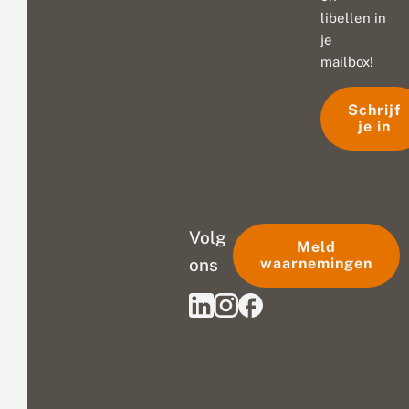
libellen in
je
mailbox!
Schrijf
je in
Volg
Meld
ons
waarnemingen