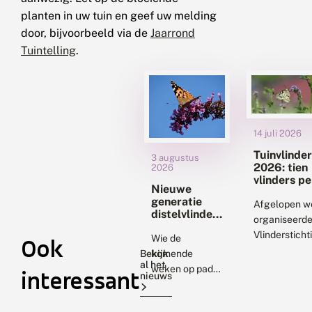
planten in uw tuin en geef uw melding
door, bijvoorbeeld via de
Jaarrond
Tuintelling
.
14 juli 2026
Tuinvlinder
3 augustus
2026: tien
2026
vlinders pe
Nieuwe
telling
generatie
Afgelopen 
distelvlinders
organiseerd
staat op
Vlindersticht
uitvliegen
Wie de
Ook
de achttiend
Bekijk
komende
al het
de Tuinvlinder
weken op pad
interessant
nieuws
Elfduizend te
gaat, maakt
leverden 10
een goede kans
vlinders op, 