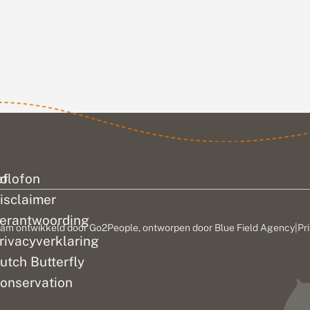
verschijnen van
an zo’n
jaar op jaar in...
inders
ef
olofon
isclaimer
erantwoording
am ontwikkeld door
Go2People
, ontworpen door
Blue Field Agency
|
Pr
rivacyverklaring
utch Butterfly
onservation