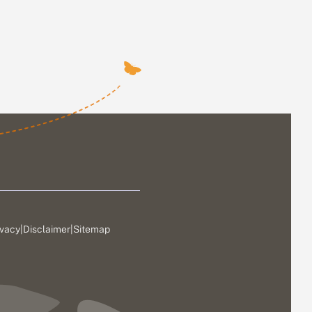
ivacy
|
Disclaimer
|
Sitemap