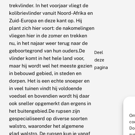
trekvlinder. In het voorjaar vliegt de
kolibrievlinder vanuit Noord-Afrika en
Zuid-Europa en deze kant op. Hij
plant zich hier voort: de nakomelingen
vliegen hier in de zomer en trekken
nu, in het najaar weer terug naar de
geboortegrond van hun ouders.De
Deel
vlinder komt in het hele land voor,
deze
maar hij wordt wel het meeste gezien
pagina
in bebouwd gebied, in steden en
dorpen. Het is een echte snoeper en
in veel tuinen vindt hij voldoende
voedsel en bovendien wordt hij daar
ook sneller opgemerkt dan ergens in
het buitengebied.De rupsen zijn
Om
gespecialiseerd op diverse soorten
co
walstro, waaronder het algemene
Do
glad walstro. De rupsen kun je vanaf
su