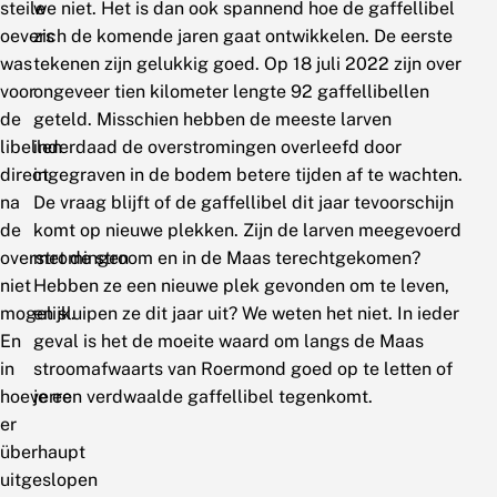
steile
we niet. Het is dan ook spannend hoe de gaffellibel
oevers
zich de komende jaren gaat ontwikkelen. De eerste
was
tekenen zijn gelukkig goed. Op 18 juli 2022 zijn over
voor
ongeveer tien kilometer lengte 92 gaffellibellen
de
geteld. Misschien hebben de meeste larven
libellen
inderdaad de overstromingen overleefd door
direct
ingegraven in de bodem betere tijden af te wachten.
na
De vraag blijft of de gaffellibel dit jaar tevoorschijn
de
komt op nieuwe plekken. Zijn de larven meegevoerd
overstromingen
met de stroom en in de Maas terechtgekomen?
niet
Hebben ze een nieuwe plek gevonden om te leven,
mogelijk.
en sluipen ze dit jaar uit? We weten het niet. In ieder
En
geval is het de moeite waard om langs de Maas
in
stroomafwaarts van Roermond goed op te letten of
hoeverre
je een verdwaalde gaffellibel tegenkomt.
er
überhaupt
uitgeslopen