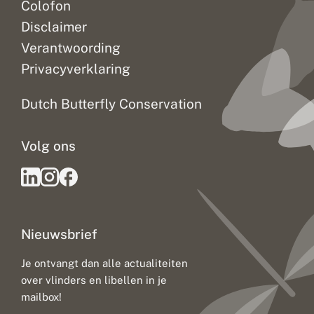
Colofon
s
i
Disclaimer
l
i
Verantwoording
e
Privacyverklaring
n
c
e
Dutch Butterfly Conservation
o
f
I
Volg ons
n
s
e
c
t
P
o
Nieuwsbrief
p
u
l
Je ontvangt dan alle actualiteiten
a
over vlinders en libellen in je
t
mailbox!
i
o