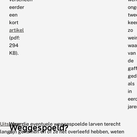
eerder
ong
een
twe
kort
kee
artikel
zo
(pdf:
wei
294
waa
KB).
van
de
gaff
ged
als
in
eer
jare
Uitsluipen
Waar die eventuele weggespoelde larven terecht
Weggespoeld?
langs
zijn gekomen en of ze het overleefd hebben, weten