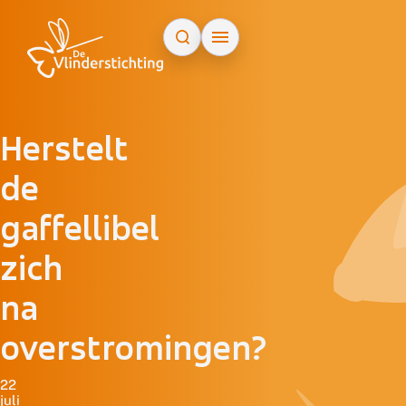
Doorgaan naar inhoud
Herstelt
de
gaffellibel
zich
na
overstromingen?
22
juli