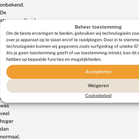
onbekend.
De
stroomsnelheid
Beheer toestemming
in
Om de beste ervaringen te bieden, gebruiken wij technologieën zoa
de
over je apparaat op te slaan en/of te raadplegen. Door in te stem
Roer
technologieën kunnen wij gegevens zoals surfgedrag of unieke ID'
en
Als je geen toestemming geeft of uw toestemming intrekt, kan dit 
de
hebben op bepaalde functies en mogelijkheden.
Swalm
Accepteren
vlak
na
Weigeren
de
Cookiebeleid
overstromingen
was
veel
hoger
dan
normaal.