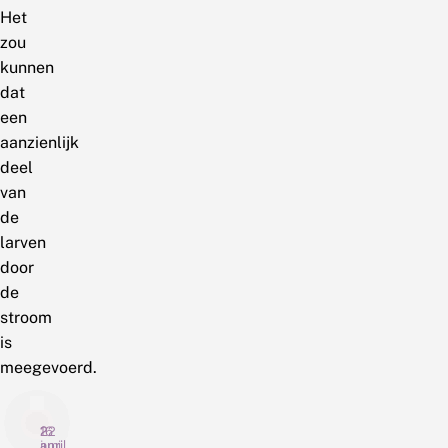
Het
zou
kunnen
dat
een
aanzienlijk
deel
van
de
larven
door
de
stroom
is
meegevoerd.
16
22
2
juni
april
april