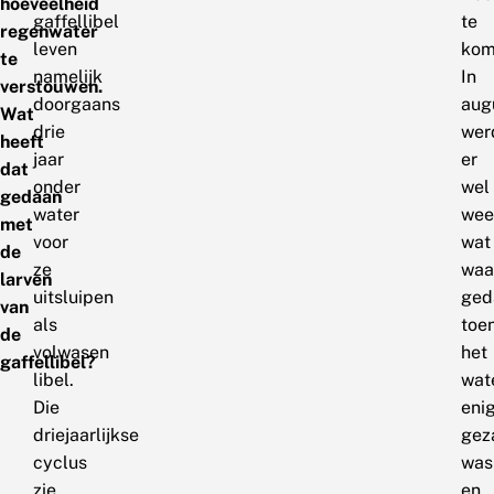
hoeveelheid
gaffellibel
te
regenwater
leven
kom
te
namelijk
In
verstouwen.
doorgaans
aug
Wat
drie
wer
heeft
jaar
er
dat
onder
wel
gedaan
water
wee
met
voor
wat
de
ze
waa
larven
uitsluipen
ged
van
als
toe
de
volwasen
het
gaffellibel?
libel.
wat
Die
eni
driejaarlijkse
gez
cyclus
was
zie
en