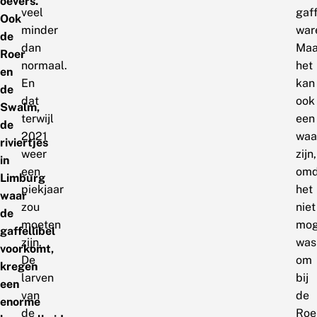
oevers.
veel
gaff
Ook
minder
war
de
dan
Maa
Roer
normaal.
het
en
En
kan
de
dat
ook
Swalm,
terwijl
een
de
2021
waa
riviertjes
weer
zijn,
in
een
omd
Limburg
piekjaar
het
waar
zou
niet
de
moeten
mog
gaffellibel
zijn.
was
voorkomt,
De
om
kregen
larven
bij
een
van
de
enorme
de
Roe