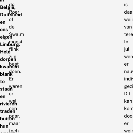
de
is
België,
Roer
daa
Duitsland
of
wei
en
de
van
ons
Swalm
ter
eigen
moest
In
Limburg.
flink
juli
Hele
zijn
wer
dorpen
best
er
kwamen
doen.
nau
blank
Er
ind
te
waren
gez
staan
er
Dit
en
wel
kan
rivieren
een
kom
traden
paar,
doo
buiten
maar
er
hun
toch
wei