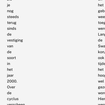
je
het
nog
geb
steeds
wee
terug
toe
sinds
wer
de
Lan
vestiging
de
van
Sw
de
kon
soort
ook
in
tijd
het
het
jaar
hoo
2000.
wel
Over
gez
de
wor
cyclus
Hie
verscheen
wer