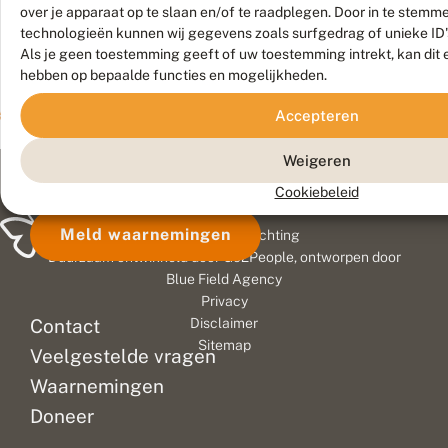
vooral
vorm
nog
n
t
a
over je apparaat op te slaan en/of te raadplegen. Door in te stem
g
e
n
in
van
de
technologieën kunnen wij gegevens zoals surfgedrag of unieke ID'
o
n
d
de
gefaseerd
plotselinge
Als je geen toestemming geeft of uw toestemming intrekt, kan dit 
e
i
o
eerste
maaibeheer
vlinderpiek
hebben op bepaalde functies en mogelijkheden.
d
n
o
helft
in
begin
l
g
g
i
van
r
graslanden.
j
september.
Accepteren
b
a
e
het
Het
Opeens
e
s
s
jaar.
leidt
zag
Weigeren
l
l
d
Je
tot
je
l
a
e
Cookiebeleid
zou
betere
heel
e
n
w
n
d
i
denken
omstandigheden
veel
Meld waarnemingen
© 2026 Vlinderstichting
j
e
n
dat
voor
vlinders.
a
n
t
Duurzaam ontwikkeld door
Go2People
, ontworpen door
libellen,
en
Dat
a
d
e
Blue Field Agency
als
een
ging
r
a
r
Privacy
?
echte
n
toename
i
vooral
Contact
Disclaimer
k
n
waterliefhebbers,
van
over
Sitemap
z
Veelgestelde vragen
daarvan
insecten,
dagpauwoog,
i
profiteren.
zonder
maar
j
Waarnemingen
Vooral
verruiging
ook
s
Doneer
i
na
van
bont
n
de...
de...
zandoogje...