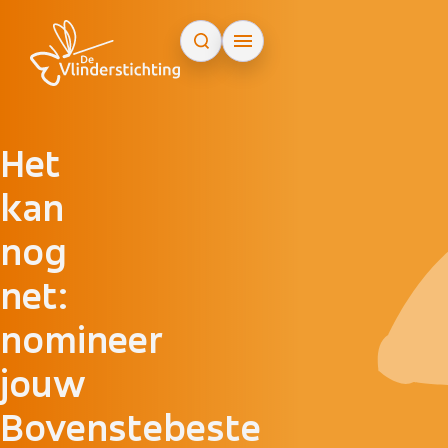
Doorgaan naar inhoud
Het
kan
nog
net:
nomineer
jouw
Bovenstebeste