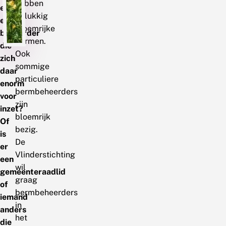
hebben
er
gelukkig
een
bloemrijke
beheerder
bermen.
die
Ook
zich
sommige
daar
particuliere
enorm
bermbeheerders
voor
zijn
inzet?
bloemrijk
Of
bezig.
is
De
er
Vlinderstichting
een
wil
gemeenteraadlid
graag
of
bermbeheerders
iemand
in
anders
het
die