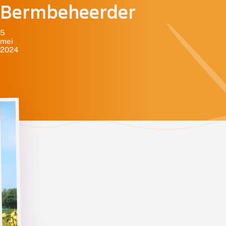
Bermbeheerder
5
mei
2024