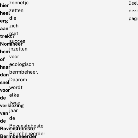
zonnetje
Deel
hier
zetten
dez
heel
die
pagi
erg
zich
aan
met
trekt?
succes
Nomineer
inzetten
hem
voor
of
ecologisch
haar
bermbeheer.
dan
Daarom
snel
wordt
voor
elke
de
twee
verkiezing
jaar
van
de
de
Bovenstebeste
Bovenstebeste
Bermbeheerder
Bermbeheerder