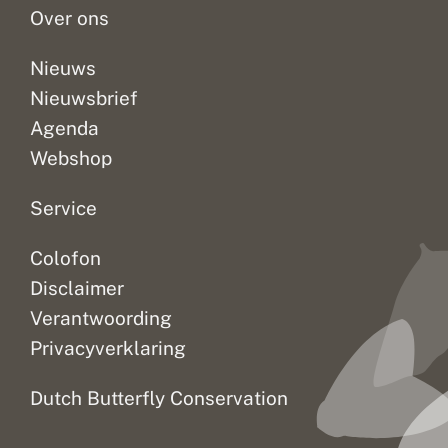
u
Over ons
s
b
e
Nieuws
h
Nieuwsbrief
e
e
Agenda
r
Webshop
Service
Colofon
Disclaimer
Verantwoording
Privacyverklaring
Dutch Butterfly Conservation