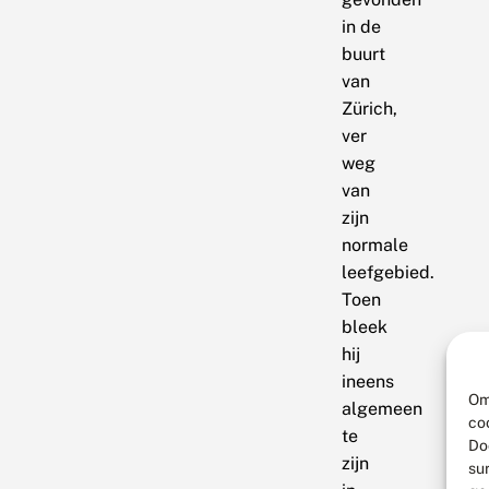
in de
buurt
van
Zürich,
ver
weg
van
zijn
normale
leefgebied.
Toen
bleek
hij
ineens
Om
algemeen
co
te
Do
zijn
su