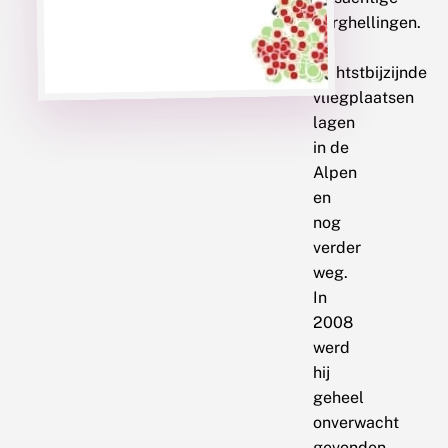
berghellingen.
De
dichtstbijzijnde
vliegplaatsen
lagen
in de
Alpen
en
nog
verder
weg.
In
2008
werd
hij
geheel
onverwacht
gevonden