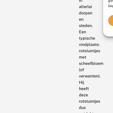
in
ge
be
allerlei
dorpen
en
steden.
Een
typische
vindplaats:
rotstuintjes
met
scheefbloem
(of
verwanten).
Hij
heeft
deze
rotstuintjes
dus