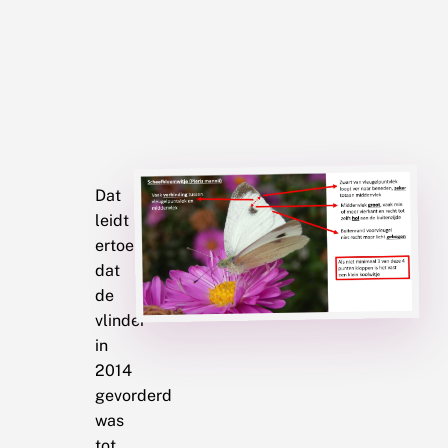
Dat
leidt
ertoe
dat
de
vlinder
in
2014
gevorderd
was
tot