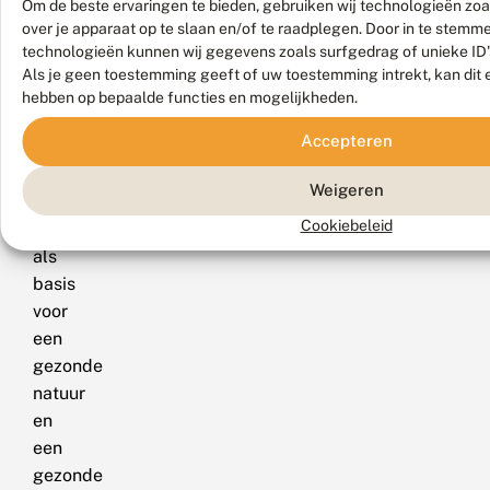
Om de beste ervaringen te bieden, gebruiken wij technologieën zoa
Het
over je apparaat op te slaan en/of te raadplegen. Door in te stem
doelis
technologieën kunnen wij gegevens zoals surfgedrag of unieke ID'
het
Als je geen toestemming geeft of uw toestemming intrekt, kan dit 
herstel
hebben op bepaalde functies en mogelijkheden.
van
Accepteren
het
bodemleven
Weigeren
in
Cookiebeleid
Nederland
als
basis
voor
een
gezonde
natuur
en
een
gezonde