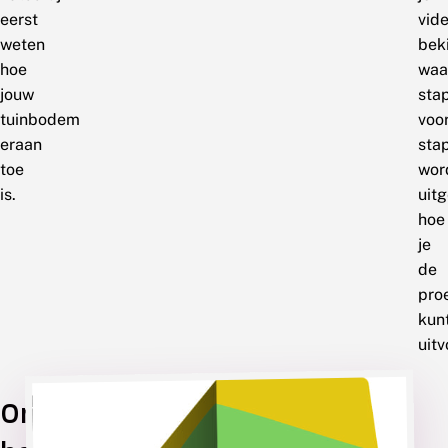
eerst
vide
weten
bek
hoe
waa
jouw
sta
tuinbodem
voo
eraan
sta
toe
wor
is.
uit
hoe
je
de
pro
kun
uitv
De
Onder
tuinbodemcheck