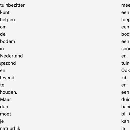
tuinbezitter
mee
kunt
een
helpen
loep
om
een
de
bod
bodem
een
in
sco
Nederland
en
gezond
tui
en
Ook
levend
zit
te
er
houden.
een
Maar
duid
dan
han
moet
bij.
je
kan
natuurlijk
je