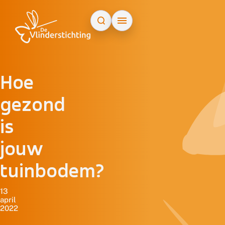
Doorgaan naar inhoud
Hoe
gezond
is
jouw
tuinbodem?
13
april
2022