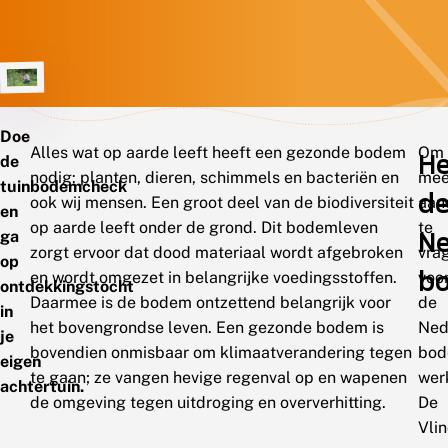
Doe
Alles wat op aarde leeft heeft een gezonde bodem
Om
He
de
nodig: planten, dieren, schimmels en bacteriën en
mee
tuinbodemcheck
d
ook wij mensen. Een groot deel van de biodiversiteit
aan
en
op aarde leeft onder de grond. Dit bodemleven
te
Ne
ga
zorgt ervoor dat dood materiaal wordt afgebroken
vra
op
b
en wordt omgezet in belangrijke voedingsstoffen.
voo
ontdekkingstocht
Daarmee is de bodem ontzettend belangrijk voor
de
in
het bovengrondse leven. Een gezonde bodem is
Ned
je
bovendien onmisbaar om klimaatverandering tegen
bo
eigen
te gaan; ze vangen hevige regenval op en wapenen
wer
achtertuin.
de omgeving tegen uitdroging en oververhitting.
De
Vlin