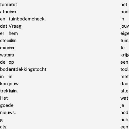
tempo
met
het
afneemt
de
bod
en
tuinbodemcheck.
in
dat
Vraag
jou
er
hem
eig
steeds
aan
tuin
minder
en
Je
water
ga
krij
de
op
een
bodem
ontdekkingstocht
tool
in
in
met
kan
jouw
daa
trekken.
tuin.
alle
Het
wat
goede
je
nieuws:
nod
jij
heb
als
een