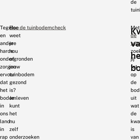
de
tui
Tegels
Hoe
Doe de tuinbodemcheck
Met
Kw
en
weet
de
v
andere
je
tui
harde
nou
zoe
he
ondergronden
of
jij
b
zorgen
jouw
tot
ervoor
tuinbodem
op
dat
gezond
de
het
is?
bo
bodemleven
Je
uit
in
kunt
wat
ons
het
de
land
nu
kwal
in
zelf
is
rap
onderzoeken
van