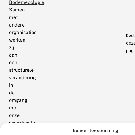
Bodemecologie
.
Samen
met
andere
organisaties
Deel
werken
dez
zij
pagi
aan
een
structurele
verandering
in
de
omgang
met
onze
waardevolle
bodem.
Beheer toestemming