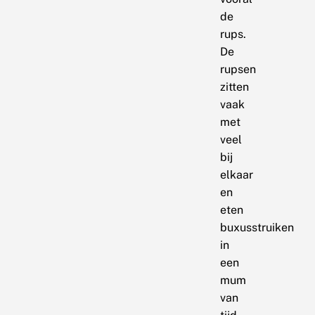
de
rups.
De
rupsen
zitten
vaak
met
veel
bij
elkaar
en
eten
buxusstruiken
in
een
mum
van