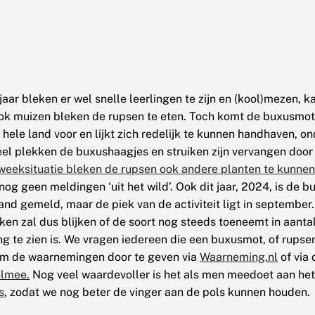
jaar bleken er wel snelle leerlingen te zijn en (kool)mezen, 
ok muizen bleken de rupsen te eten. Toch komt de buxusmot
t hele land voor en lijkt zich redelijk te kunnen handhaven, o
veel plekken de buxushaagjes en struiken zijn vervangen doo
weeksituatie bleken de rupsen ook andere planten te kunnen
nog geen meldingen ‘uit het wild’. Ook dit jaar, 2024, is de 
land gemeld, maar de piek van de activiteit ligt in september
n zal dus blijken of de soort nog steeds toeneemt in aantal 
ng te zien is. We vragen iedereen die een buxusmot, of rupse
m de waarnemingen door te geven via
Waarneming.nl
of via
elmee.
Nog veel waardevoller is het als men meedoet aan he
s
, zodat we nog beter de vinger aan de pols kunnen houden.