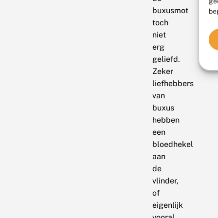
ge
buxusmot
be
toch
niet
erg
geliefd.
Zeker
liefhebbers
van
buxus
hebben
een
bloedhekel
aan
de
vlinder,
of
eigenlijk
vooral