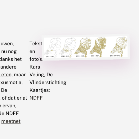
kauwen,
Tekst
 nu nog
en
ndanks het
foto’s:
r andere
Kars
 eten,
maar
Veling, De
buxusmot al
Vlinderstichting
. De
Kaartjes:
of dat er al
NDFF
n ervan,
 de NDFF
t
meetnet