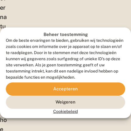
er
na
tu
Beheer toestemming
ur?
Om de beste ervaringen te bieden, gebruiken wij technologieën
En
zoals cookies om informatie over je apparaat op te slaan en/of
te raadplegen. Door in te stemmen met deze technologieën
wil
kunnen wij gegevens zoals surfgedrag of unieke ID's op deze
je
site verwerken. Als je geen toestemming geeft of uw
toestemming intrekt, kan dit een nadelige invloed hebben op
on
bepaalde functies en mogelijkheden.
td
Accepteren
ek
ke
Weigeren
n
Cookiebeleid
ho
e