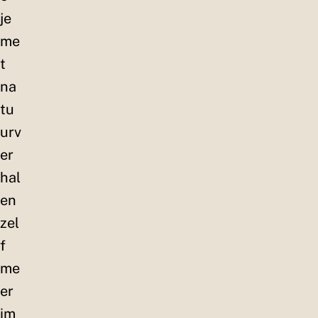
je
me
t
na
tu
urv
er
hal
en
zel
f
me
er
im