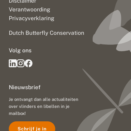
Disclaimer
k
k
Verantwoording
e
Privacyverklaring
r
n
a
Dutch Butterfly Conservation
t
u
u
Volg ons
r
Nieuwsbrief
Je ontvangt dan alle actualiteiten
over vlinders en libellen in je
mailbox!
Schrijf je in