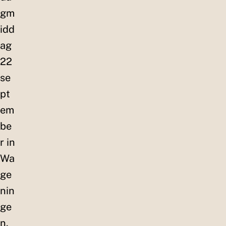
gm
idd
ag
22
se
pt
em
be
r in
Wa
ge
nin
ge
n.