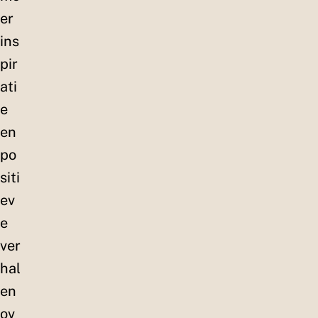
er
ins
pir
ati
e
en
po
siti
ev
e
ver
hal
en
ov