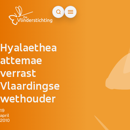
Doorgaan naar inhoud
Hyalaethea
attemae
verrast
Vlaardingse
wethouder
19
april
2010