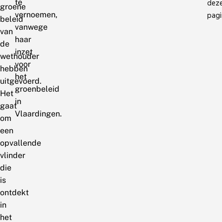
te
dez
groene
vernoemen,
pagi
beleid
vanwege
van
haar
de
inzet
wethouder
voor
hebben
het
uitgevoerd.
groenbeleid
Het
in
gaat
Vlaardingen.
om
een
opvallende
vlinder
die
is
ontdekt
in
het