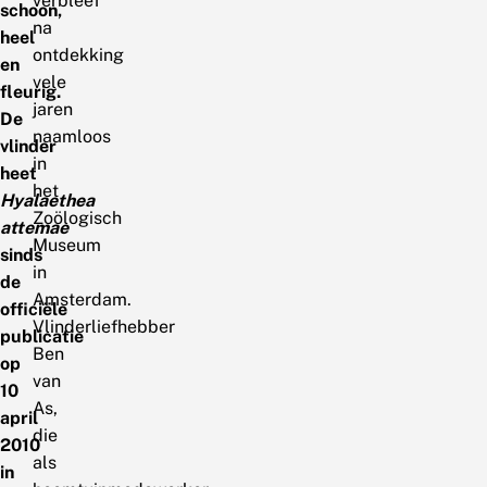
verbleef
schoon,
na
heel
ontdekking
en
vele
fleurig.
jaren
De
naamloos
vlinder
in
heet
het
Hyalaethea
Zoölogisch
attemae
Museum
sinds
in
de
Amsterdam.
officiële
Vlinderliefhebber
publicatie
Ben
op
van
10
As,
april
die
2010
als
in