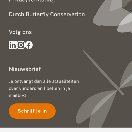
m
a
a
Dutch Butterfly Conservation
t
v
e
Volg ons
r
a
n
d
e
r
i
Nieuwsbrief
n
g
:
Je ontvangt dan alle actualiteiten
u
over vlinders en libellen in je
i
t
mailbox!
d
a
Schrijf je in
g
i
n
g