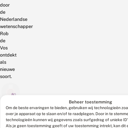
door
de
Nederlandse
wetenschapper
Rob
de
Vos
ontdekt
als
nieuwe
soort.
6
3
30
augustus
augustus
juli
Beheer toestemming
2026
2026
2026
Om de beste ervaringen te bieden, gebruiken wij technologieën zoa
G
N
C
over je apparaat op te slaan en/of te raadplegen. Door in te stem
r
i
h
technologieën kunnen wij gegevens zoals surfgedrag of unieke ID'
o
e
o
Als je geen toestemming geeft of uw toestemming intrekt, kan dit 
o
u
c