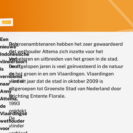
Een
Rob
De groenambtenaren hebben het zeer gewaardeerd
nieuwe
de
dat wethouder Attema zich inzette voor het
Indonesische
Vos
verbeteren en uitbreiden van het groen in de stad.
vlindersoort
heeft
De afgelopen jaren is veel geïnvesteerd in de natuur
is
de
en het groen in en om Vlaardingen. Vlaardingen
vernoemd
vlinder
viert dit jaar dat de stad in oktober 2009 is
naar
al
uitgeroepen tot Groenste Stad van Nederland door
Anny
in
Stichting Entente Florale.
Attema,
1993
de
ontdekt.
Vlaardingse
De
wethouder
vlinder
voor