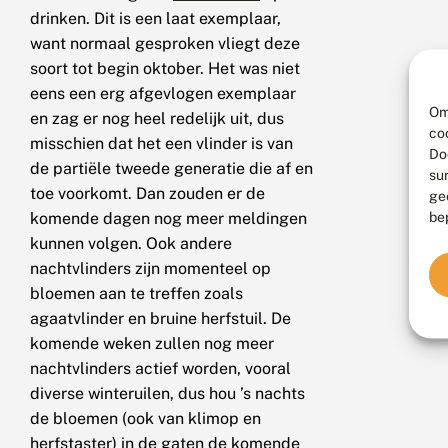
drinken. Dit is een laat exemplaar,
want normaal gesproken vliegt deze
soort tot begin oktober. Het was niet
eens een erg afgevlogen exemplaar
Om
en zag er nog heel redelijk uit, dus
co
misschien dat het een vlinder is van
Do
de partiële tweede generatie die af en
su
toe voorkomt. Dan zouden er de
ge
be
komende dagen nog meer meldingen
kunnen volgen. Ook andere
nachtvlinders zijn momenteel op
bloemen aan te treffen zoals
agaatvlinder en bruine herfstuil. De
komende weken zullen nog meer
nachtvlinders actief worden, vooral
diverse winteruilen, dus hou ’s nachts
de bloemen (ook van klimop en
herfstaster) in de gaten de komende