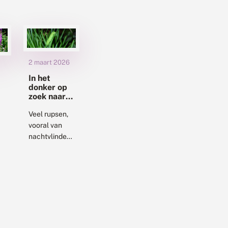
2 maart 2026
In het
donker op
zoek naar
rupsen in je
tuin
Veel rupsen,
vooral van
nachtvlinders,
ng
verbergen
zich overdag
en komen ’s
avonds
tevoorschijn
n
om te eten.
.
Nu in het
vroege