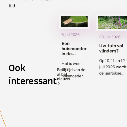
tijd.
6 juli 2026
23 juni 2026
Een
Uw tuin vol
huismoeder
vlinders?
in de
gordijnen
Op 10, 11 en 12
Het is weer
Ook
juli 2026 wordt
de tijd van de
Bekijk
de jaarlijkse
al het
huismoeder.
interessant
nieuws
Tuinvlindertelli
Deze grote,
gehouden. Dan
veel
gaan vele
voorkomende
duizenden
nachtvlinder
mensen een
wordt vaak in
kwartier de tui
huizen
in om te kijken..
gezien. Dat
kan schrik