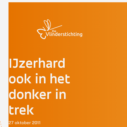
Doorgaan naar inhoud
IJzerhard
ook in het
donker in
trek
27 oktober 2011