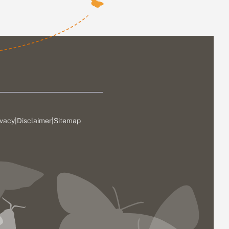
ivacy
|
Disclaimer
|
Sitemap