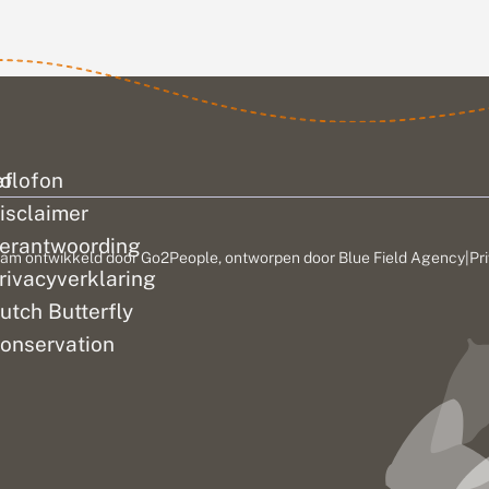
voorjaar kun
je tientallen
soorten...
ef
olofon
isclaimer
erantwoording
am ontwikkeld door
Go2People
, ontworpen door
Blue Field Agency
|
Pr
rivacyverklaring
utch Butterfly
onservation