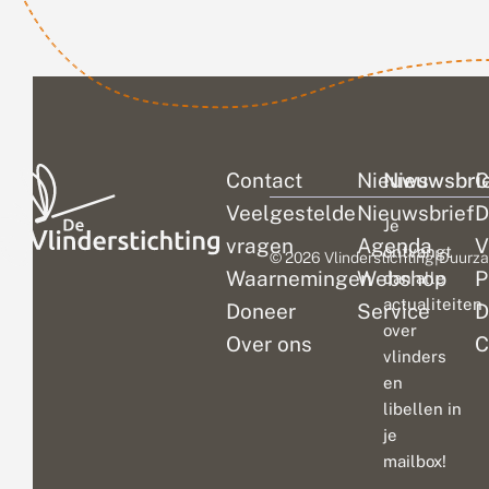
opleveren als
je de...
Contact
Nieuws
Nieuwsbri
C
Veelgestelde
Nieuwsbrief
D
Je
vragen
Agenda
V
ontvangt
© 2026 Vlinderstichting
|
Duurza
Waarnemingen
Webshop
P
dan alle
actualiteiten
Doneer
Service
D
over
Over ons
C
vlinders
en
libellen in
je
mailbox!