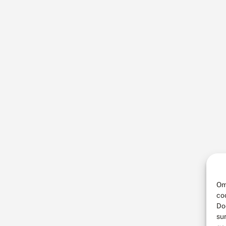
Om
co
Do
su