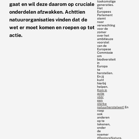
toekomstige
gaat en wil deze daarom op cruciale
generaties.
Het
onderdelen afzwakken. Achttien
Europees
Parlement
stemt
natuurorganisaties vinden dat de
naar
verwachting
wet er moet komen en roepen op tot
voor de
zomer
actie.
over het
ambitieuze
voorstel
van de
Europese
Commissie
om
biodiversiteit
in
Europa
te
herstellen.
En jij
kunt
hierbij
helpen.
Kom in
actie
vóór
een
sterke
natuurherstelwet!
En
roep
ook
anderen
op te
tekenen,
onder
de
noemer
#RestoreNature
.