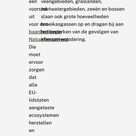
een
veengebieden, graslanden,
voorstel
zoetwatergebieden, zeeën en bossen
uit
slaan ook grote hoeveelheden
voor een
broeikasgassen op en dragen bij aan
baanbrekende
het beperken van de gevolgen van
Natuurherstelwet
klimaatverandering.
.
Die
moet
ervoor
zorgen
dat
alle
EU-
lidstaten
aangetaste
ecosystemen
herstellen
en