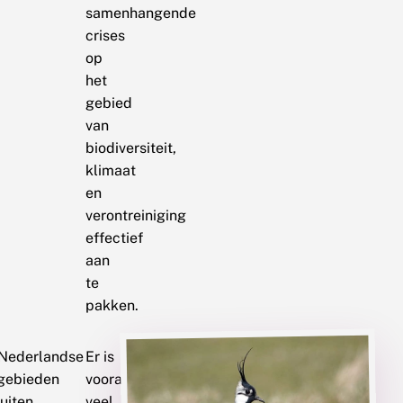
samenhangende
crises
op
het
gebied
van
biodiversiteit,
klimaat
en
verontreiniging
effectief
aan
te
pakken.
 Nederlandse
Er is
rgebieden
vooral
buiten
veel