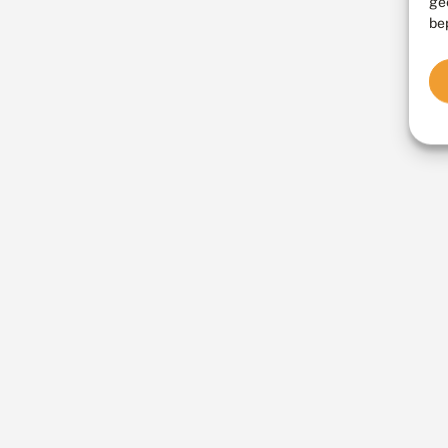
ge
be