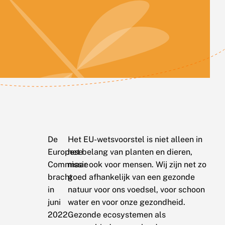
De
Het EU-wetsvoorstel is niet alleen in
Europese
het belang van planten en dieren,
Commissie
maar ook voor mensen. Wij zijn net zo
bracht
goed afhankelijk van een gezonde
in
natuur voor ons voedsel, voor schoon
juni
water en voor onze gezondheid.
2022
Gezonde ecosystemen als