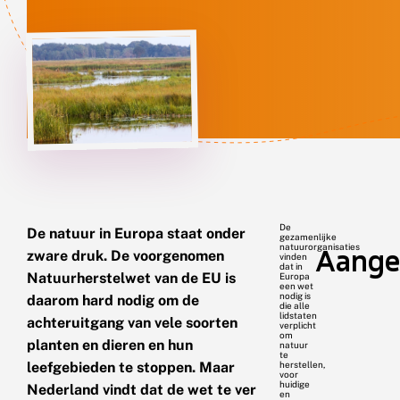
De
De natuur in Europa staat onder
gezamenlijke
natuurorganisaties
Aange
zware druk. De voorgenomen
vinden
dat in
Natuurherstelwet van de EU is
Europa
een wet
nodig is
daarom hard nodig om de
die alle
lidstaten
achteruitgang van vele soorten
verplicht
om
planten en dieren en hun
natuur
te
leefgebieden te stoppen. Maar
herstellen,
voor
huidige
Nederland vindt dat de wet te ver
en