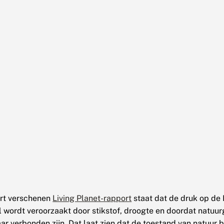
art verschenen
Living Planet-rapport
staat dat de druk op de
l wordt veroorzaakt door stikstof, droogte en doordat natuu
aar verbonden zijn. Dat laat zien dat de toestand van natuur 