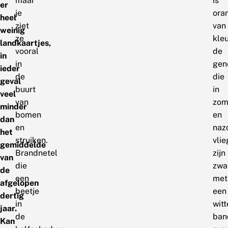
maar
is
er
je
ora
heel
ziet
van
weinig
ze
kleu
landkaartjes,
vooral
de
in
in
gen
ieder
de
die
geval
buurt
in
veel
van
zom
minder
bomen
en
dan
en
naz
het
struiken.
vli
gemiddelde
Brandnetel
zijn
van
die
zwa
de
een
met
afgelopen
beetje
een
dertig
in
witt
jaar.
de
ban
Kan