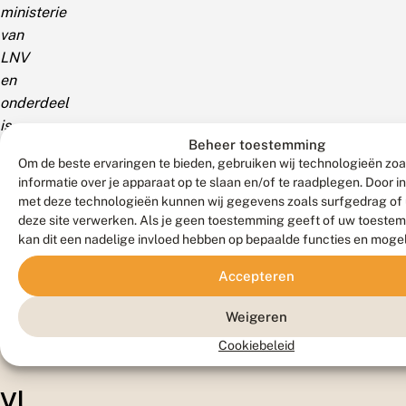
ministerie
van
LNV
en
onderdeel
is
Beheer toestemming
van
Om de beste ervaringen te bieden, gebruiken wij technologieën zo
het
informatie over je apparaat op te slaan en/of te raadplegen. Door 
Netwerk
met deze technologieën kunnen wij gegevens zoals surfgedrag of 
Ecologische
deze site verwerken. Als je geen toestemming geeft of uw toestem
Monitoring
kan dit een nadelige invloed hebben op bepaalde functies en moge
(
NEM
).
Accepteren
Weigeren
Cookiebeleid
Vl