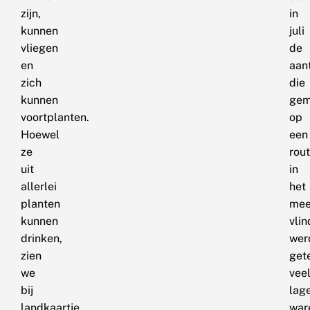
zijn,
in
kunnen
juli
vliegen
de
en
aan
zich
die
kunnen
gem
voortplanten.
op
Hoewel
een
ze
rou
uit
in
allerlei
het
planten
mee
kunnen
vlin
drinken,
wer
zien
get
we
vee
bij
lag
landkaartje
war