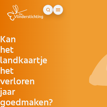
Doorgaan naar inhoud
Kan
het
landkaartje
het
verloren
jaar
goedmaken?