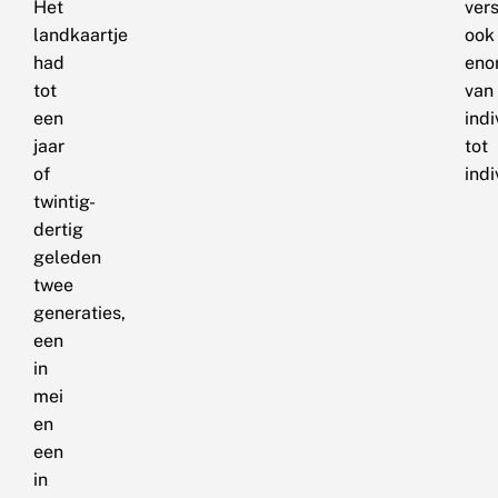
Het
vers
landkaartje
ook
had
eno
tot
van
een
indi
jaar
tot
of
indi
twintig-
dertig
geleden
twee
generaties,
een
in
mei
en
een
in