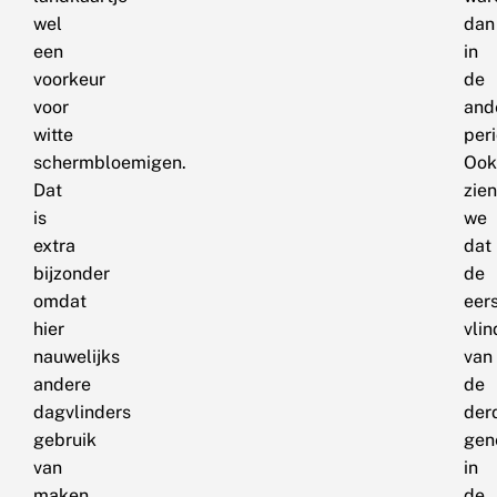
wel
dan
een
in
voorkeur
de
voor
and
witte
per
schermbloemigen.
Ook
Dat
zien
is
we
extra
dat
bijzonder
de
omdat
eer
hier
vlin
nauwelijks
van
andere
de
dagvlinders
der
gebruik
gen
van
in
maken.
de