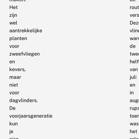
Het
rou
zijn
vers
wel
Dez
aantrekkelijke
vlin
planten
war
voor
de
zweefvliegen
twe
en
helf
kevers,
van
maar
juli
niet
en
voor
in
dagvlinders.
aug
De
rups
voorjaarsgeneratie
toe
kun
was
je
het