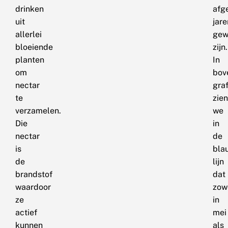
drinken
afg
uit
jare
allerlei
gew
bloeiende
zijn.
planten
In
om
bov
nectar
gra
te
zien
verzamelen.
we
Die
in
nectar
de
is
bla
de
lijn
brandstof
dat
waardoor
zow
ze
in
actief
mei
kunnen
als