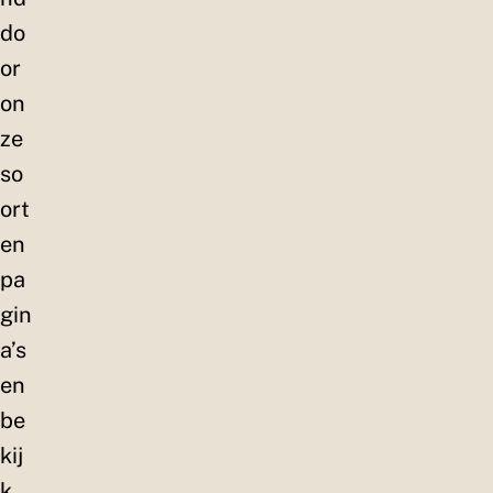
do
or
on
ze
so
ort
en
pa
gin
a’s
en
be
kij
k