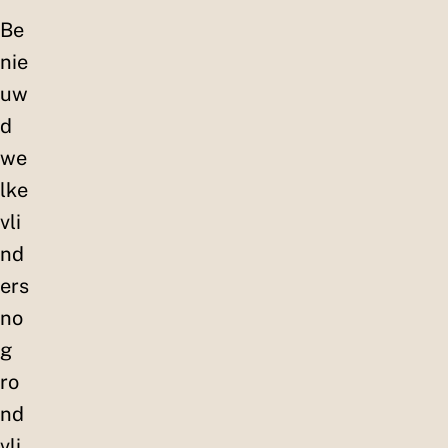
Be
nie
uw
d
we
lke
vli
nd
ers
no
g
ro
nd
vli