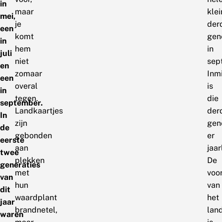
in
maar
klei
mei,
je
der
een
komt
gen
in
hem
in
juli
niet
sep
en
zomaar
Inm
een
overal
is
in
tegen.
die
september.
Landkaartjes
der
In
zijn
gen
de
gebonden
er
eerste
aan
jaar
twee
plekken
De
generaties
met
voo
van
hun
van
dit
waardplant
het
jaar
brandnetel,
lan
waren