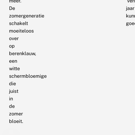
meer.
‘ver
De
jaar
zomergeneratie
kun
schakelt
goe
moeiteloos
over
op
berenklauw,
een
witte
schermbloemige
die
juist
in
de
zomer
bloeit.