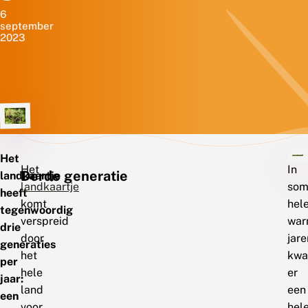
6
september
2023
Het
Het
In
Derde generatie
landkaartje
landkaartje
som
heeft
komt
hel
tegenwoordig
verspreid
war
drie
door
jare
generaties
het
kw
per
hele
er
jaar:
land
een
een
voor,
hel