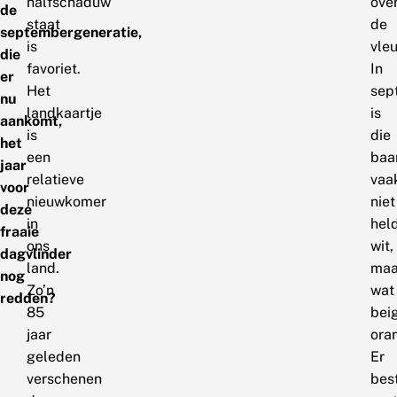
halfschaduw
ove
de
staat
de
septembergeneratie,
is
vleu
die
favoriet.
In
er
Het
sep
nu
landkaartje
is
aankomt,
is
die
het
een
baa
jaar
relatieve
vaa
voor
nieuwkomer
niet
deze
in
hel
fraaie
ons
wit,
dagvlinder
land.
maa
nog
Zo’n
wat
redden?
85
beig
jaar
oran
geleden
Er
verschenen
bes