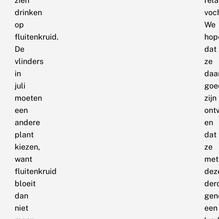
zien
rela
drinken
voch
op
We
fluitenkruid.
hop
De
dat
vlinders
ze
in
daa
juli
goe
moeten
zijn
een
ont
andere
en
plant
dat
kiezen,
ze
want
met
fluitenkruid
dez
bloeit
der
dan
gen
niet
een