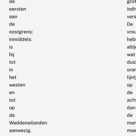
de
gro
eersten
indi
aan
vers
de
De
oostgrens;
vro
inmiddels
heb
is
alti
hij
wat
tot
duid
in
ora
het
lijn
westen
op
en
de
tot
ach
op
dan
de
de
Waddeneilanden
man
aanwezig.
maa