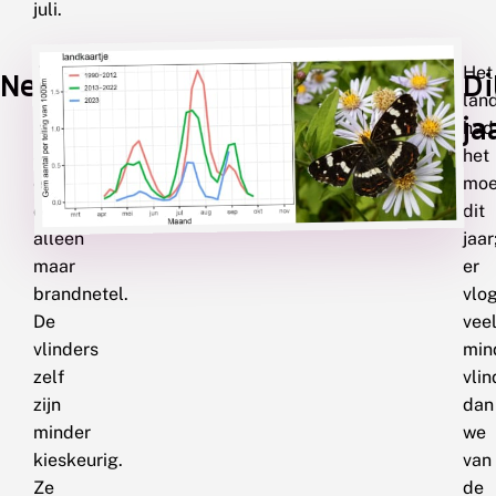
juli.
De
Het
Nectarplanten
Di
rupsen
lan
ja
zijn
had
specialisten
het
en
moei
eten
dit
alleen
jaar
maar
er
brandnetel.
vlo
De
vee
vlinders
min
zelf
vlin
zijn
dan
minder
we
kieskeurig.
van
Ze
de