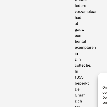
Iedere
verzamelaar
had
al
gauw
een
tiental
exemplaren
in
zijn
collectie.
In
1853
beperkt
Om
De
co
Graaf
Do
zich
su