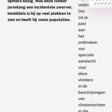
opmars bezig. Was deze vlinder
verbreid.
jarenlang een incidentele zwerver,
Dat
inmiddels is hij op veel plekken te
zie je
zien en heeft hij vaste populaties.
juist
aan
het
ontbreken
van
speciale
aandacht
voor
deze
vlinders
in de
beschrijvingen
van
vlindertochten
in die