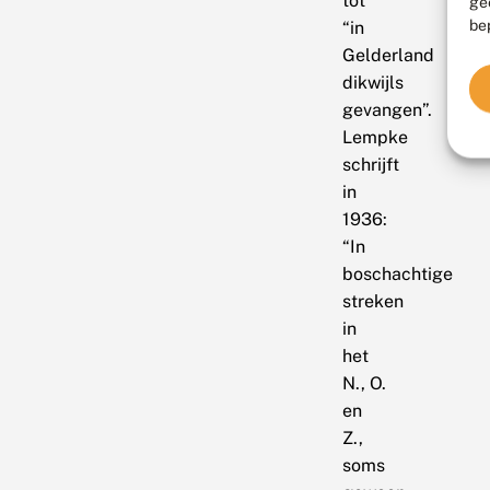
tot
ge
be
“in
Gelderland
dikwijls
gevangen”.
Lempke
schrijft
in
1936:
“In
boschachtige
streken
in
het
N., O.
en
Z.,
soms