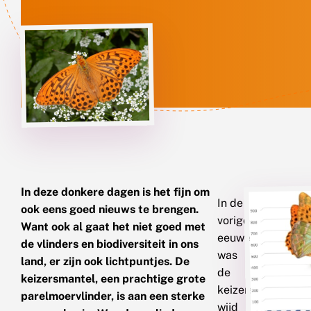
In deze donkere dagen is het fijn om
In de
ook eens goed nieuws te brengen.
vorige
Want ook al gaat het niet goed met
eeuwen
de vlinders en biodiversiteit in ons
was
land, er zijn ook lichtpuntjes. De
de
keizersmantel, een prachtige grote
keizersmantel
parelmoervlinder, is aan een sterke
wijd