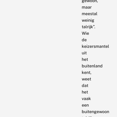
gewoon,
maar
meestal
weinig
talrijk”.
Wie
de
keizersmantel
uit
het
buitenland
kent,
weet
dat
het
vaak
een
buitengewoon