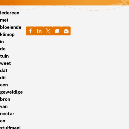
Iedereen
met
bloeiende
klimop
in
de
tuin
weet
dat
dit
een
geweldige
bron
van
nectar
en
stuifmeel