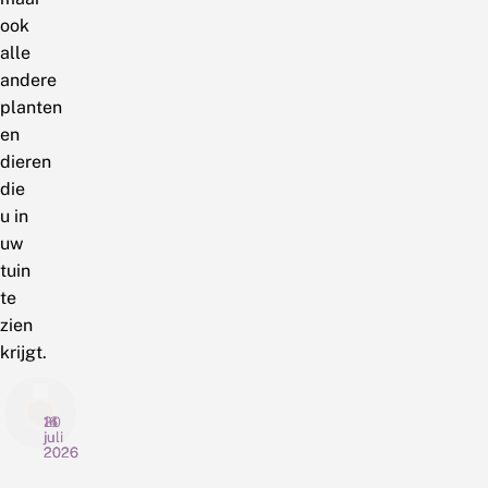
ook
alle
andere
planten
en
dieren
die
u in
uw
tuin
te
zien
krijgt.
20
16
14
juli
juli
juli
2026
2026
2026
N
P
T