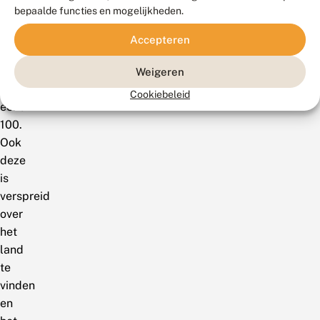
bepaalde functies en mogelijkheden.
(tot
20
Accepteren
oktober)
nog
Weigeren
niet
Cookiebeleid
eens
100.
Ook
deze
is
verspreid
over
het
land
te
vinden
en