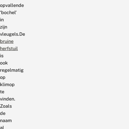
opvallende
‘bochel’
in
zijn
vleugels.De
bruine
herfstuil
is
ook
regelmatig
op
klimop
te
vinden.
Zoals
de
naam
al