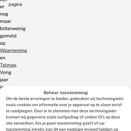
pagina
er
nog
maar
bitterweinig
gemeld
op
Waarneming
en
Telmee
.
Vorig
jaar
in
Beheer toestemming
oktober
Om de beste ervaringen te bieden, gebruiken wij technologieën
meer
zoals cookies om informatie over je apparaat op te slaan en/of
dan
te raadplegen. Door in te stemmen met deze technologieën
6000
kunnen wij gegevens zoals surfgedrag of unieke ID's op deze
en
site verwerken. Als je geen toestemming geeft of uw
toestemming intrekt, kan dit een nadelige invloed hebben op
momenteel