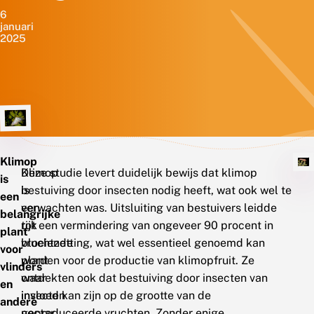
6
januari
2025
Klimop
Klimop
Deze studie levert duidelijk bewijs dat klimop
is
is
bestuiving door insecten nodig heeft, wat ook wel te
een
een
verwachten was. Uitsluiting van bestuivers leidde
belangrijke
rijk
tot een vermindering van ongeveer 90 procent in
plant
bloeiende
vruchtzetting, wat wel essentieel genoemd kan
voor
plant
worden voor de productie van klimopfruit. Ze
vlinders
waar
ontdekten ook dat bestuiving door insecten van
en
insecten
invloed kan zijn op de grootte van de
andere
nectar
geproduceerde vruchten. Zonder enige