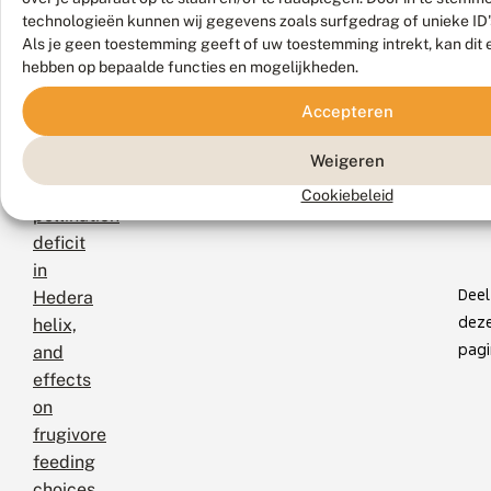
effect
technologieën kunnen wij gegevens zoals surfgedrag of unieke ID'
had.
Als je geen toestemming geeft of uw toestemming intrekt, kan dit 
hebben op bepaalde functies en mogelijkheden.
Artikel:
Tekst en foto’s: Kars Veling, De Vlinderstichting
Meer
Accepteren
Pollinator
informatie
dependence
Weigeren
and
Cookiebeleid
pollination
deficit
in
Deel
Hedera
dez
helix,
pagi
and
effects
on
frugivore
feeding
choices.