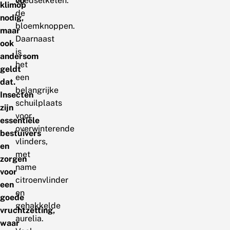
op
voedselketen.
klimop
de
nodig,
bloemknoppen.
maar
Daarnaast
ook
is
andersom
het
geldt
een
dat.
belangrijke
Insecten
schuilplaats
zijn
voor
essentiële
overwinterende
bestuivers
vlinders,
en
met
zorgen
name
voor
citroenvlinder
een
en
goede
gehakkelde
vruchtzetting,
aurelia.
waar