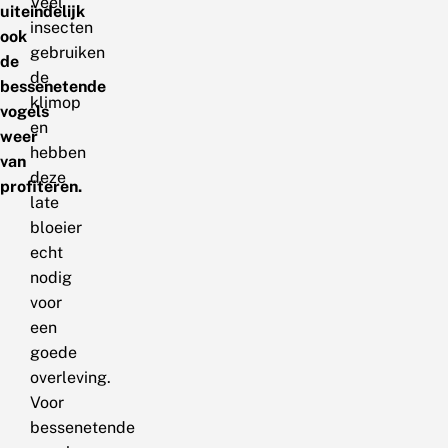
Veel
uiteindelijk
insecten
ook
gebruiken
de
de
bessenetende
klimop
vogels
en
weer
hebben
van
deze
profiteren.
late
bloeier
echt
nodig
voor
een
goede
overleving.
Voor
bessenetende