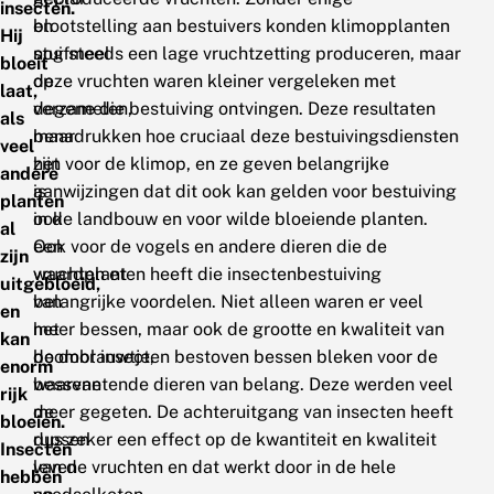
insecten.
en
blootstelling aan bestuivers konden klimopplanten
Hij
stuifmeel
nog steeds een lage vruchtzetting produceren, maar
bloeit
op
deze vruchten waren kleiner vergeleken met
laat,
verzamelen,
degene die bestuiving ontvingen. Deze resultaten
als
maar
benadrukken hoe cruciaal deze bestuivingsdiensten
veel
het
zijn voor de klimop, en ze geven belangrijke
andere
is
aanwijzingen dat dit ook kan gelden voor bestuiving
planten
ook
in de landbouw en voor wilde bloeiende planten.
al
een
Ook voor de vogels en andere dieren die de
zijn
waardplant
vruchten eten heeft die insectenbestuiving
uitgebloeid,
van
belangrijke voordelen. Niet alleen waren er veel
en
het
meer bessen, maar ook de grootte en kwaliteit van
kan
boomblauwtje,
de door insecten bestoven bessen bleken voor de
enorm
waarvan
bessenetende dieren van belang. Deze werden veel
rijk
de
meer gegeten. De achteruitgang van insecten heeft
bloeien.
rupsen
dus zeker een effect op de kwantiteit en kwaliteit
Insecten
leven
van de vruchten en dat werkt door in de hele
hebben