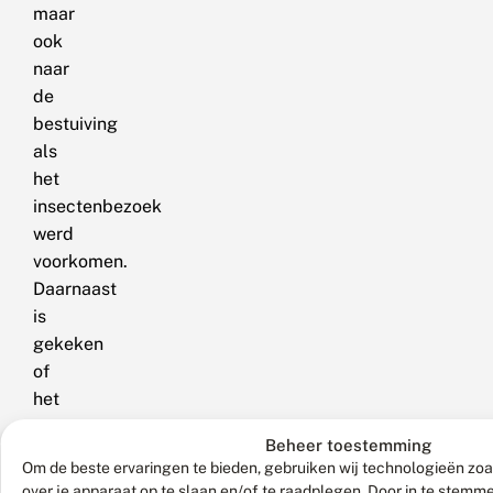
maar
ook
naar
de
bestuiving
als
het
insectenbezoek
werd
voorkomen.
Daarnaast
is
gekeken
of
het
handmatig
Beheer toestemming
stuifmeel
Om de beste ervaringen te bieden, gebruiken wij technologieën zoa
aanbrengen
over je apparaat op te slaan en/of te raadplegen. Door in te stem