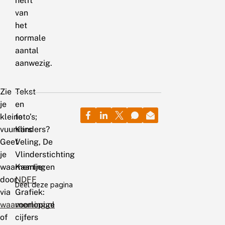
helft
van
het
normale
aantal
aanwezig.
Zie
Tekst
je
en
kleine
foto’s;
vuurvlinders?
Kars
Geef
Veling, De
je
Vlinderstichting
waarnemingen
Kaartje:
door
NDFF
Deel deze pagina
via
Grafiek:
waarneming.nl
voorlopige
of
cijfers