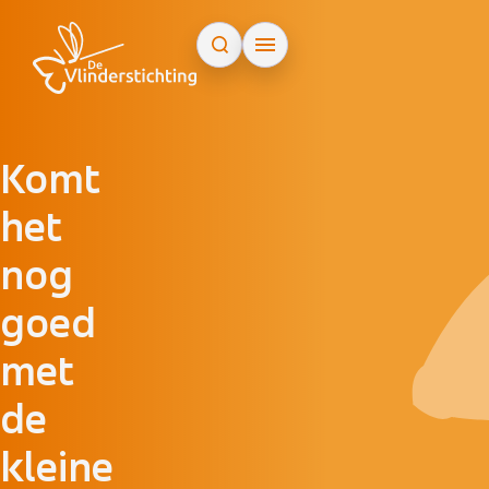
Doorgaan naar inhoud
Komt
het
nog
goed
met
de
kleine