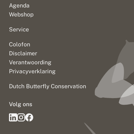
e
Agenda
r
u
Webshop
i
t
Service
g
a
n
Colofon
g
Disclaimer
Verantwoording
Privacyverklaring
Dutch Butterfly Conservation
Volg ons