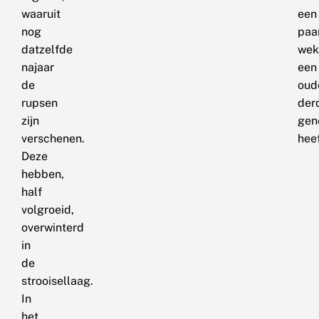
waaruit
een
nog
paa
datzelfde
wek
najaar
een
de
oud
rupsen
der
zijn
gen
verschenen.
heef
Deze
hebben,
half
volgroeid,
overwinterd
in
de
strooisellaag.
In
het