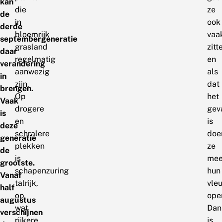
kan
die
ze
de
in
ook
derde
bloemrijk
vaa
septembergeneratie
grasland
zitt
daar
regelmatig
en
verandering
aanwezig
als
in
zijn.
dat
brengen.
Op
het
Vaak
drogere
gev
is
en
is
deze
schralere
doe
generatie
plekken
ze
de
is
mee
grootste.
schapenzuring
hun
Vanaf
talrijk,
vle
half
op
ope
augustus
wat
Dan
verschijnen
rijkere
is