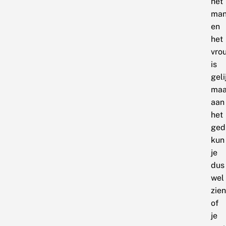
het
man
en
het
vro
is
geli
maa
aan
het
ged
kun
je
dus
wel
zien
of
je