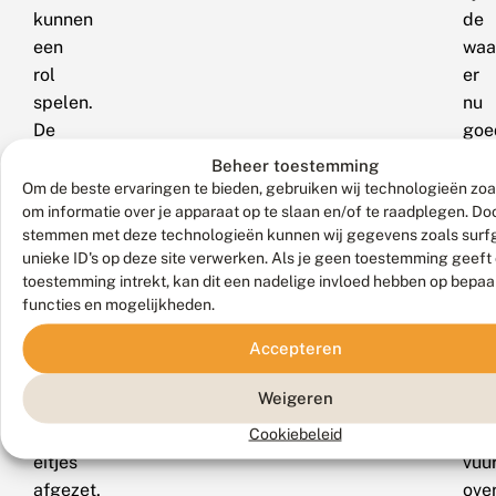
kunnen
de
een
waa
rol
er
spelen.
nu
De
goe
septembergeneratie
bij
Beheer toestemming
in
te
Om de beste ervaringen te bieden, gebruiken wij technologieën zoa
om informatie over je apparaat op te slaan en/of te raadplegen. Doo
2023
sta
stemmen met deze technologieën kunnen wij gegevens zoals surf
was
en
unieke ID's op deze site verwerken. Als je geen toestemming geeft
min
dat
toestemming intrekt, kan dit een nadelige invloed hebben op bepaa
of
kan
functies en mogelijkheden.
meer
ert
Accepteren
normaal.
lei
Deze
dat
Weigeren
vlinders
de
Cookiebeleid
hebben
klei
eitjes
vuu
afgezet,
ove