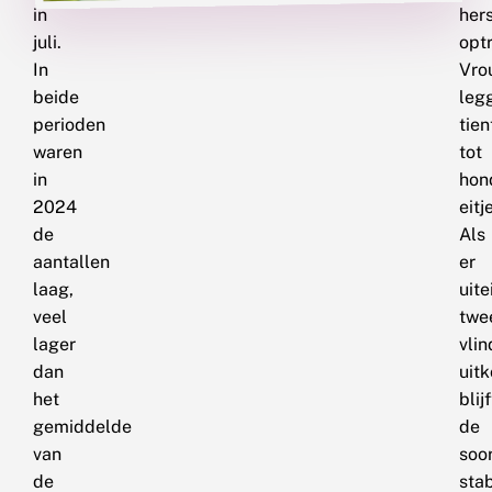
in
hers
juli.
opt
In
Vro
beide
leg
perioden
tien
waren
tot
in
hon
2024
eitj
de
Als
aantallen
er
laag,
uite
veel
twe
lager
vlin
dan
uit
het
blijf
gemiddelde
de
van
soo
de
stab