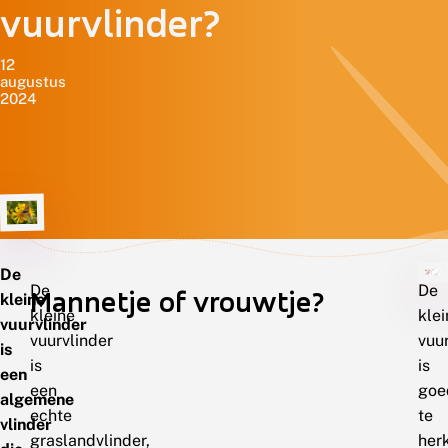
vuurvlinder?
12
augustus
2024
De
De
De
Mannetje of vrouwtje?
kleine
kleine
klei
vuurvlinder
vuurvlinder
vuu
is
is
is
een
een
goe
algemene
echte
te
vlinder
graslandvlinder,
her