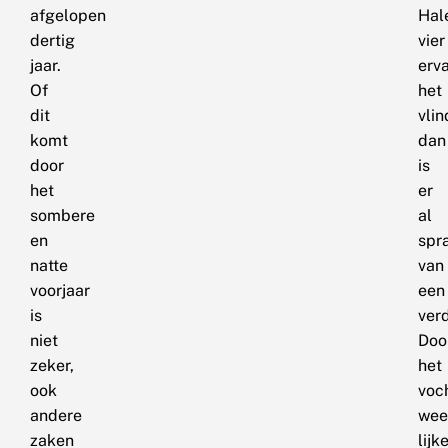
afgelopen
Hal
dertig
vier
jaar.
erv
Of
het
dit
vli
komt
dan
door
is
het
er
sombere
al
en
spr
natte
van
voorjaar
een
is
ver
niet
Doo
zeker,
het
ook
voc
andere
wee
zaken
lijk