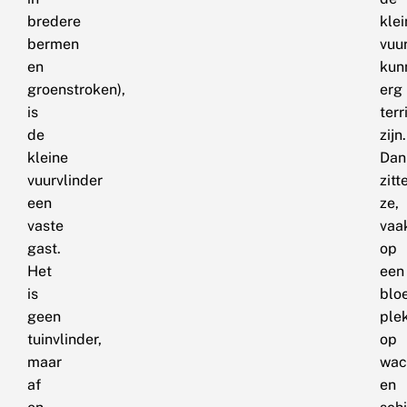
bredere
klei
bermen
vuu
en
kun
groenstroken),
erg
is
terr
de
zijn.
kleine
Dan
vuurvlinder
zitt
een
ze,
vaste
vaa
gast.
op
Het
een
is
blo
geen
plek
tuinvlinder,
op
maar
wac
af
en