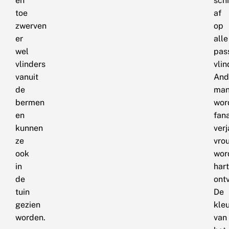
en
sch
toe
af
zwerven
op
er
alle
wel
pas
vlinders
vlin
vanuit
And
de
man
bermen
wor
en
fan
kunnen
ver
ze
vro
ook
wor
in
hart
de
ont
tuin
De
gezien
kle
worden.
van