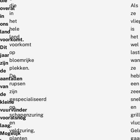
die
die
Als
overal
in
ze
in
het
vli
ons
hele
is
land
land
het
voorkomt.
voorkomt
wel
Dit
op
last
jaar
bloemrijke
wan
zijn
plekken.
ze
de
De
heb
aantallen
rupsen
een
van
zijn
zee
de
gespecialiseerd
snel
kleine
op
en
vuurvlinder
schapenzuring
gril
vooralsnog
en
vluc
laag.
veldzuring,
Gel
Mogelijk
planten
gaa