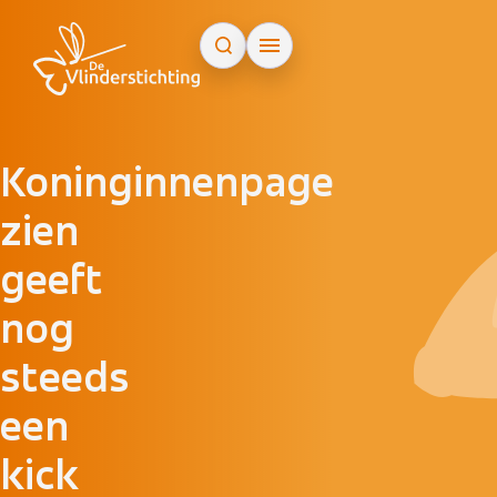
Doorgaan naar inhoud
Koninginnenpage
zien
geeft
nog
steeds
een
kick