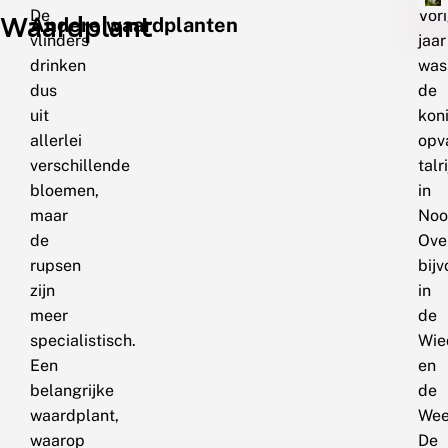
De
Vor
Waardplant
Andere waardplanten
vlinders
jaar
drinken
was
dus
de
uit
kon
allerlei
opv
verschillende
talr
bloemen,
in
maar
Noo
de
Over
rupsen
bij
zijn
in
meer
de
specialistisch.
Wie
Een
en
belangrijke
de
waardplant,
Wee
waarop
De