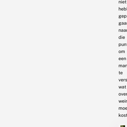
niet
heb
gep
gaa
naa
die
pun
om
een
man
te
vers
wat
ove
wei
moe
kost