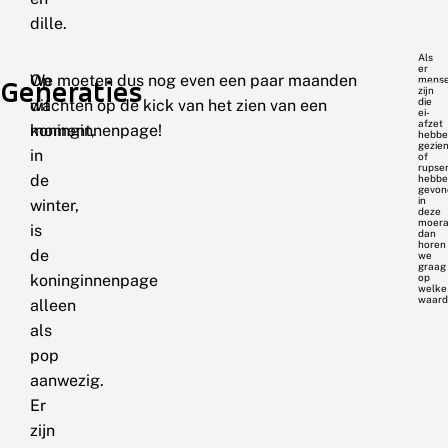
dille.
Als
er
Op
We moeten dus nog even een paar maanden
mens
Generaties
zijn
die
dit
wachten op de kick van het zien van een
ei-
afzet
moment,
koninginnenpage!
hebbe
gezie
in
of
rupse
de
hebbe
gevon
in
winter,
deze
moera
is
dan
horen
de
we
graag
koninginnenpage
op
welke
waard
alleen
als
pop
aanwezig.
Er
zijn