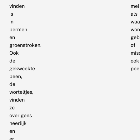
vinden
mel
is
als
in
waa
bermen
wor
en
gebr
groenstroken.
of
Ook
mis
de
ook
gekweekte
poel
peen,
de
worteltjes,
vinden
ze
overigens
heerlijk
en
er