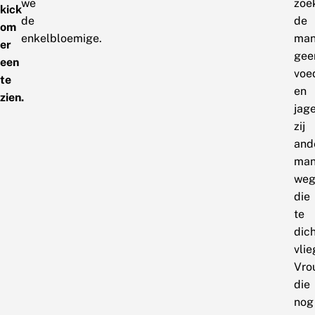
we
zoe
kick
de
de
om
enkelbloemige.
man
er
gee
een
voe
te
en
zien.
jag
zij
and
man
we
die
te
dich
vlie
Vro
die
nog