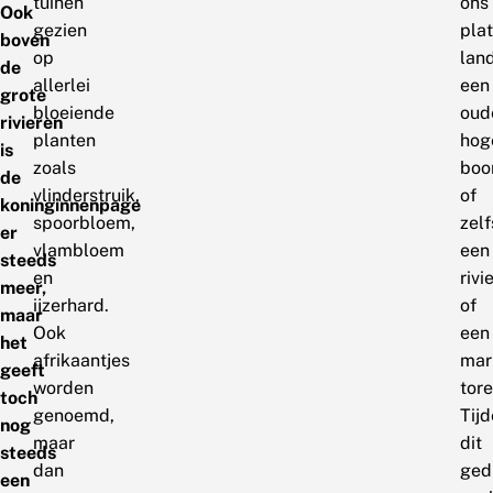
tuinen
ons
Ook
gezien
plat
boven
op
land
de
allerlei
een
grote
bloeiende
oud
rivieren
planten
hog
is
zoals
bo
de
vlinderstruik,
of
koninginnenpage
spoorbloem,
zelf
er
vlambloem
een
steeds
en
rivi
meer,
ijzerhard.
of
maar
Ook
een
het
afrikaantjes
mar
geeft
worden
tore
toch
genoemd,
Tij
nog
maar
dit
steeds
dan
ged
een