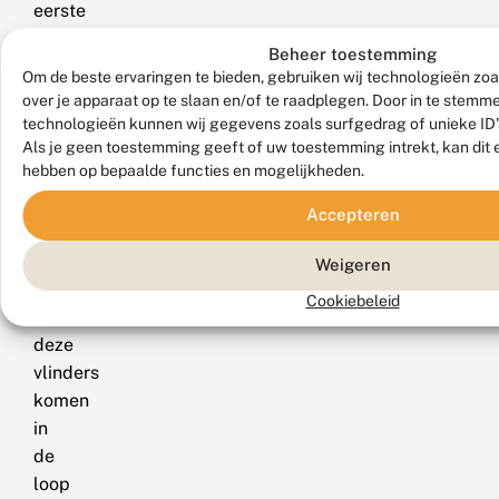
eerste
generatie
Beheer toestemming
koninginnenpages
Om de beste ervaringen te bieden, gebruiken wij technologieën zoa
is
over je apparaat op te slaan en/of te raadplegen. Door in te stem
te
technologieën kunnen wij gegevens zoals surfgedrag of unieke ID'
Als je geen toestemming geeft of uw toestemming intrekt, kan dit 
zien
hebben op bepaalde functies en mogelijkheden.
Deel
tot
dez
in
Accepteren
pagi
juni.
De
Weigeren
nakomelingen
Cookiebeleid
van
deze
vlinders
komen
in
de
loop