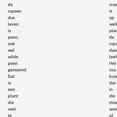
de
vra
rupsen
is
dus
op
leven,
wel
is
pla
peen,
de
ook
rup
wel
daa
wilde
lee
peen
Het
genoemd.
zou
Dat
kun
is
dat
een
in
plant
die
die
moe
veel
wat
te
of