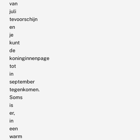
van
juli
tevoorschijn
en
je
kunt
de
koninginnenpage
tot
in
september
tegenkomen.
Soms
is
er,
in
een
warm