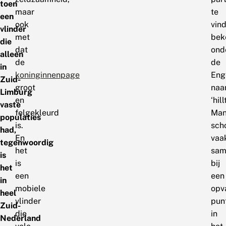
toen
maar
te
een
ook
vin
vlinder
met
bek
die
dat
ond
alleen
de
de
in
koninginnenpage
Eng
Zuid-
groot
na
Limburg
en
‘hil
vaste
felgekleurd
Man
populaties
is.
sch
had,
En
vaa
tegenwoordig
het
sam
is
is
bij
het
een
een
in
mobiele
opv
heel
vlinder
pun
Zuid-
die
in
Nederland