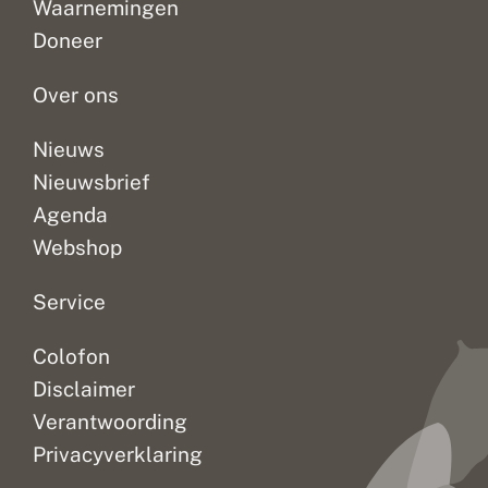
Waarnemingen
n
n
De
tien
d
d
Doneer
e
t
Vlinderstichting.
vlinders
r
e
Zo’n...
per...
s
z
Over ons
p
i
e
e
r
n
Nieuws
t
Nieuwsbrief
e
l
Agenda
l
i
Webshop
n
g
Service
Colofon
Disclaimer
Verantwoording
Privacyverklaring