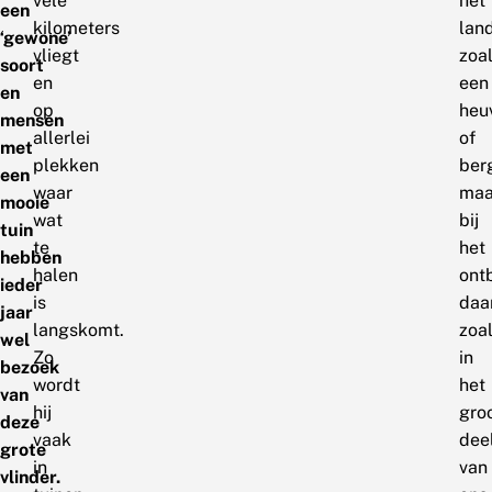
vele
het
een
kilometers
lan
‘gewone’
vliegt
zoa
soort
en
een
en
op
heuv
mensen
allerlei
of
met
plekken
ber
een
waar
maa
mooie
wat
bij
tuin
te
het
hebben
halen
ont
ieder
is
daa
jaar
langskomt.
zoa
wel
Zo
in
bezoek
wordt
het
van
hij
gro
deze
vaak
dee
grote
in
van
vlinder.