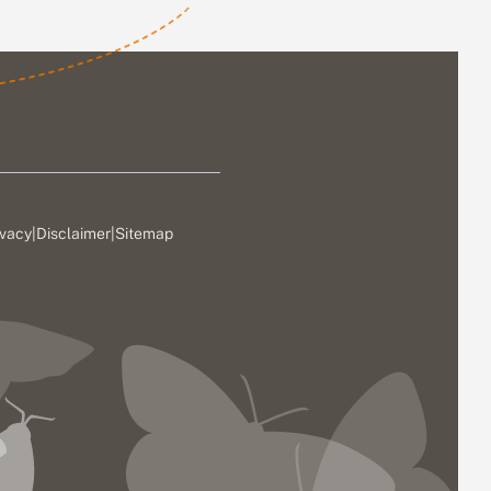
ivacy
|
Disclaimer
|
Sitemap