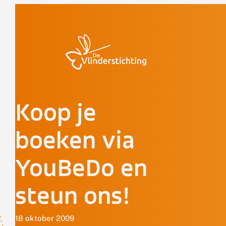
Doorgaan naar inhoud
Koop je
boeken via
YouBeDo en
steun ons!
18 oktober 2009