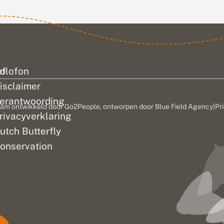
en zijn de
open tijd...
ef
olofon
isclaimer
erantwoording
am ontwikkeld door
Go2People
, ontworpen door
Blue Field Agency
|
Pr
rivacyverklaring
utch Butterfly
onservation