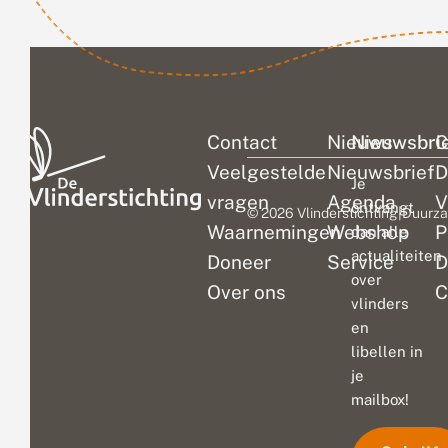
plekk
afgel
Contact
Nieuws
Nieuwsbri
C
Veelgestelde
Nieuwsbrief
D
Je
vragen
Agenda
V
ontvangt
© 2026 Vlinderstichting
|
Duurza
Waarnemingen
Webshop
P
dan alle
actualiteiten
Doneer
Service
D
over
Over ons
C
vlinders
en
libellen in
je
mailbox!