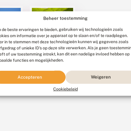
Beheer toestemming
 de beste ervaringen te bieden, gebruiken wij technologieën zoals
30 juli 2026
okies om informatie over je apparaat op te slaan en/of te raadplegen.
Chocolaatje
or in te stemmen met deze technologieën kunnen wij gegevens zoals
ustus
teruggevonden in
rfgedrag of unieke ID's op deze site verwerken. Als je geen toestemmi
Nederland
eft of uw toestemming intrekt, kan dit een nadelige invloed hebben op
uwe
paalde functies en mogelijkheden.
ratie
Een opmerkelijke
elvlinders
insectenwaarneming
t op
bij Gouda: op 21 juli
liegen
de
Accepteren
Weigeren
2026 werd aan de
nde
oever van het
Cookiebeleid
n op pad
Gouwekanaal het
 maakt
chocolaatje
goede kans
waargenomen. Deze
en of
microvlinder was
dere
sinds 2003 niet...
lvlinders te
 Op veel