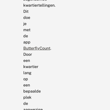
kwartiertellingen.
Dit
doe
je
met
de
app
ButterflyCount
.
Door
een
kwartier
lang
op
een
bepaalde
plek
de
aanwezige