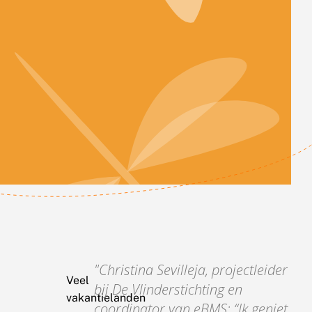
Christina Sevilleja, projectleider
Veel
bij De Vlinderstichting en
vakantielanden
coordinator van eBMS: “Ik geniet