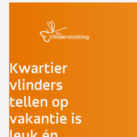
Doorgaan naar inhoud
Kwartier
vlinders
tellen op
vakantie is
leuk én