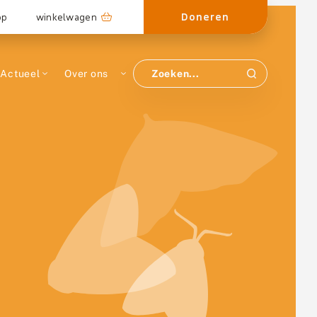
Doneren
op
winkelwagen
Actueel
Over ons