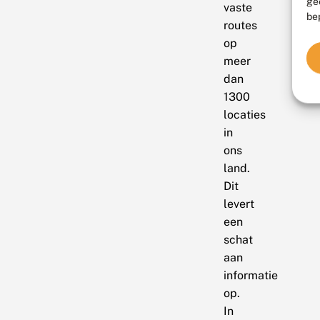
ge
vaste
be
routes
op
meer
dan
1300
locaties
in
ons
land.
Dit
levert
een
schat
aan
informatie
op.
In