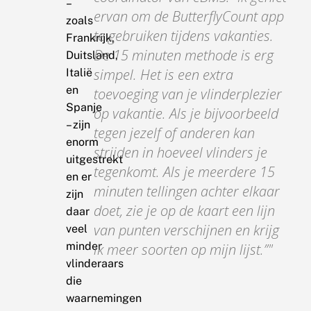
–
ervan om de ButterflyCount app
zoals
te gebruiken tijdens vakanties.
Frankrijk,
De 15 minuten methode is erg
Duitsland,
simpel. Het is een extra
Italië
en
toevoeging van je vlinderplezier
Spanje
op vakantie. Als je bijvoorbeeld
– zijn
tegen jezelf of anderen kan
enorm
strijden in hoeveel vlinders je
uitgestrekt
tegenkomt. Als je meerdere 15
en er
minuten tellingen achter elkaar
zijn
doet, zie je op de kaart een lijn
daar
van punten verschijnen en krijg
veel
minder
ik meer soorten op mijn lijst.”
vlinderaars
die
waarnemingen