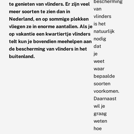
bescherming
te genieten van vlinders. Er zijn veel
van
meer soorten te zien dan in
vlinders
Nederland, en op sommige plekken
is het
vliegen ze in enorme aantallen. Als je
natuurlijk
op vakantie een kwartiertje vlinders
nodig
telt kun je bovendien meehelpen aan
dat
de bescherming van vlinders in het
je
buitenland.
weet
waar
bepaalde
soorten
voorkomen.
Daarnaast
wil je
graag
weten
hoe