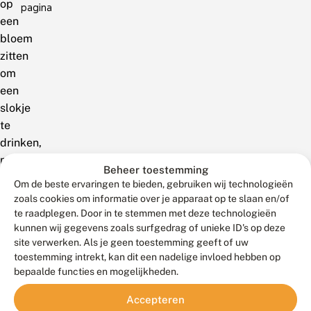
op
pagina
een
bloem
zitten
om
een
slokje
te
drinken,
maar
Beheer toestemming
al
Om de beste ervaringen te bieden, gebruiken wij technologieën
snel
zoals cookies om informatie over je apparaat op te slaan en/of
vliegen
te raadplegen. Door in te stemmen met deze technologieën
kunnen wij gegevens zoals surfgedrag of unieke ID's op deze
ze
site verwerken. Als je geen toestemming geeft of uw
weer
toestemming intrekt, kan dit een nadelige invloed hebben op
door.
bepaalde functies en mogelijkheden.
Dat
betekent
Accepteren