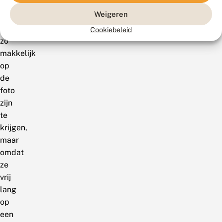
dat
Weigeren
ze
niet
Cookiebeleid
zo
makkelijk
op
de
foto
zijn
te
krijgen,
maar
omdat
ze
vrij
lang
op
een