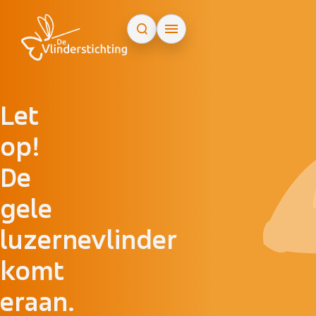
Doorgaan naar inhoud
Let
op!
De
gele
luzernevlinder
komt
eraan.