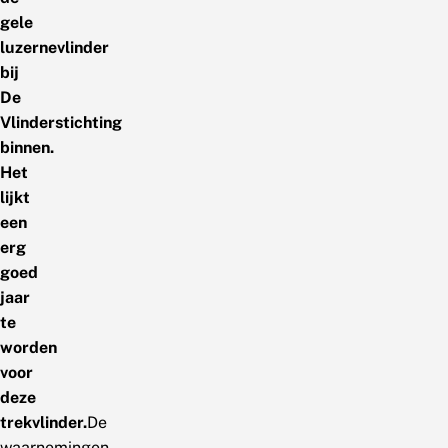
gele
luzernevlinder
bij
De
Vlinderstichting
binnen.
Het
lijkt
een
erg
goed
jaar
te
worden
voor
deze
trekvlinder.
De
waarnemingen