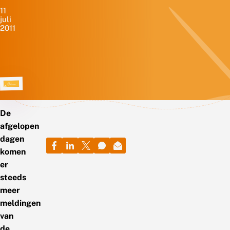
11
juli
2011
De
afgelopen
dagen
komen
er
steeds
meer
meldingen
van
de