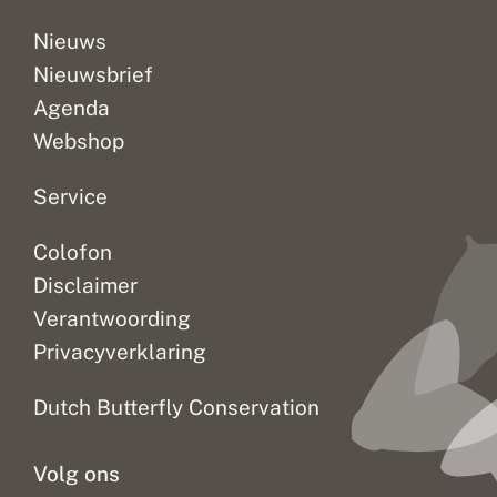
u
a
i
r
Nieuws
t
?
Nieuwsbrief
v
l
Agenda
i
e
Webshop
g
e
n
Service
Colofon
Disclaimer
Verantwoording
Privacyverklaring
Dutch Butterfly Conservation
Volg ons