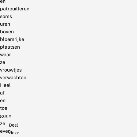
en
patrouilleren
soms
uren
boven
bloemrijke
plaatsen
waar
ze
vrouwtjes
verwachten.
Heel
af
en
toe
gaan
ze
Deel
even
deze