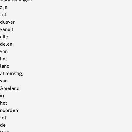
zijn
tot
dusver
vanuit
alle
delen
van
het
land
afkomstig,
van
Ameland
in
het
noorden
tot
de