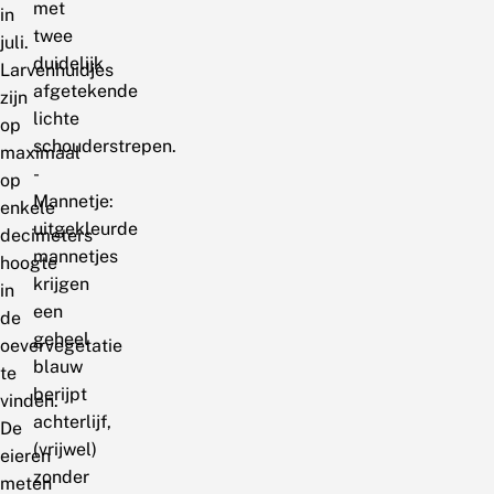
met
in
twee
juli.
duidelijk
Larvenhuidjes
afgetekende
zijn
lichte
op
schouderstrepen.
maximaal
-
op
Mannetje:
enkele
uitgekleurde
decimeters
mannetjes
hoogte
krijgen
in
een
de
geheel
oevervegetatie
blauw
te
berijpt
vinden.
achterlijf,
De
(vrijwel)
eieren
zonder
meten