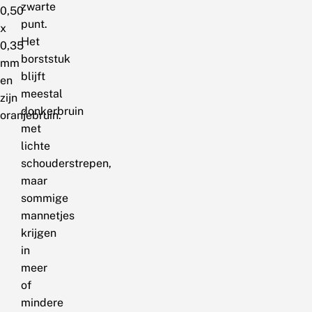
zwarte
0,50
punt.
x
Het
0,35
borststuk
mm
blijft
en
meestal
zijn
donkerbruin
oranjebruin.
met
lichte
schouderstrepen,
maar
sommige
mannetjes
krijgen
in
meer
of
mindere