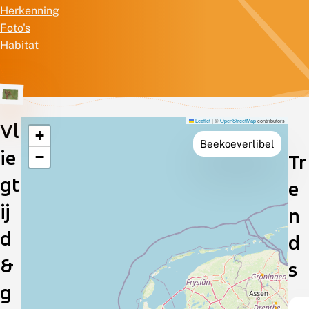
Herkenning
Foto's
Habitat
Leaflet
|
©
OpenStreetMap
contributors
Vl
+
Verspreiding
Beekoeverlibel
ie
−
Tr
in
gt
e
Nederland
ij
n
d
d
&
s
g