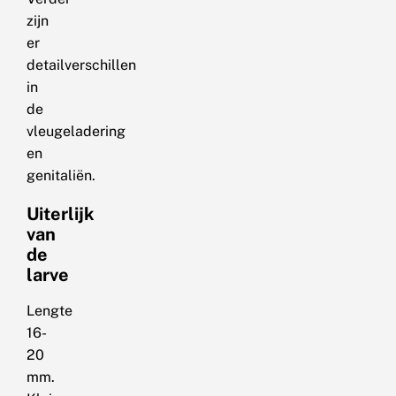
zijn
er
detailverschillen
in
de
vleugeladering
en
genitaliën.
Uiterlijk
van
de
larve
Lengte
16-
20
mm.