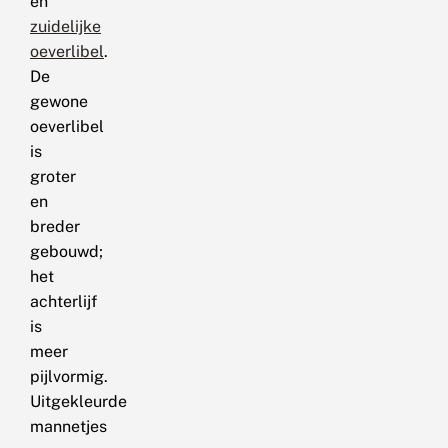
en
zuidelijke
oeverlibel
.
De
gewone
oeverlibel
is
groter
en
breder
gebouwd;
het
achterlijf
is
meer
pijlvormig.
Uitgekleurde
mannetjes