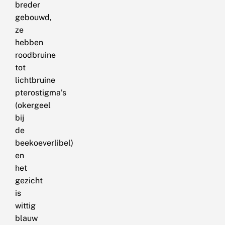
breder
gebouwd,
ze
hebben
roodbruine
tot
lichtbruine
pterostigma’s
(okergeel
bij
de
beekoeverlibel)
en
het
gezicht
is
wittig
blauw