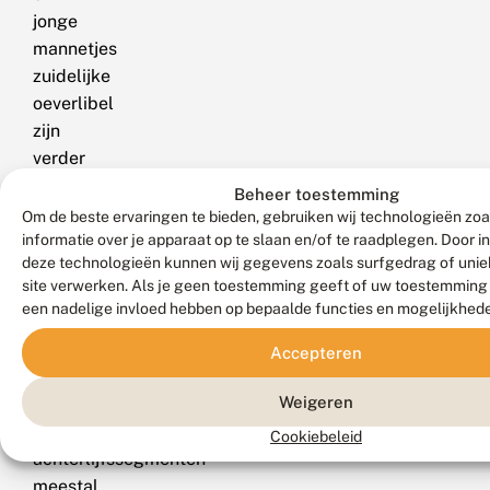
jonge
mannetjes
zuidelijke
oeverlibel
zijn
verder
nog
Beheer toestemming
van
Om de beste ervaringen te bieden, gebruiken wij technologieën zo
beekoeverlibel
informatie over je apparaat op te slaan en/of te raadplegen. Door 
deze technologieën kunnen wij gegevens zoals surfgedrag of uniek
te
site verwerken. Als je geen toestemming geeft of uw toestemming i
onderscheiden
een nadelige invloed hebben op bepaalde functies en mogelijkhed
doordat
de
Accepteren
stipjes
Weigeren
bovenop
de
Cookiebeleid
achterlijfssegmenten
meestal