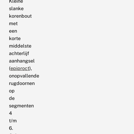
Kleine
slanke
korenbout
met
een
korte
middelste
achterlijf
aanhangsel
(
epiproct
),
onopvallende
rugdoornen
op
de
segmenten
4
t/m
6.