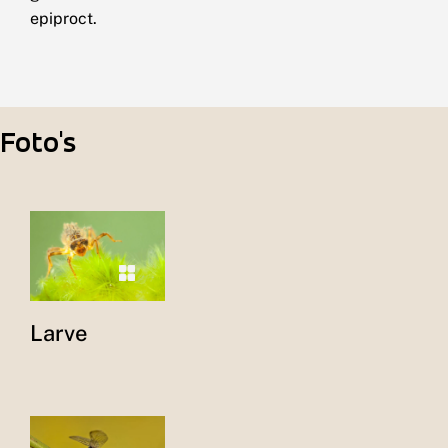
epiproct.
Foto's
Larve