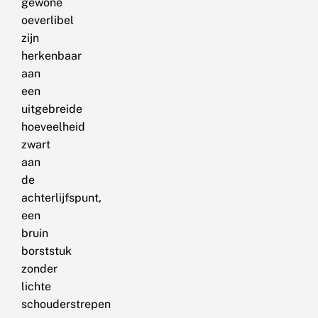
gewone
oeverlibel
zijn
herkenbaar
aan
een
uitgebreide
hoeveelheid
zwart
aan
de
achterlijfspunt,
een
bruin
borststuk
zonder
lichte
schouderstrepen