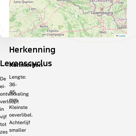
Leaflet
Herkenning
Levenscyclus
Kenmerken
Lengte:
De
36-
ei-
45
ontwikkeling
mm.
verloopt
Kleinste
in
oeverlibel.
vijf
Achterlijf
tot
smaller
zes