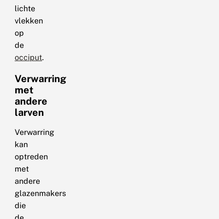
lichte
vlekken
op
de
occiput
.
Verwarring
met
andere
larven
Verwarring
kan
optreden
met
andere
glazenmakers
die
de