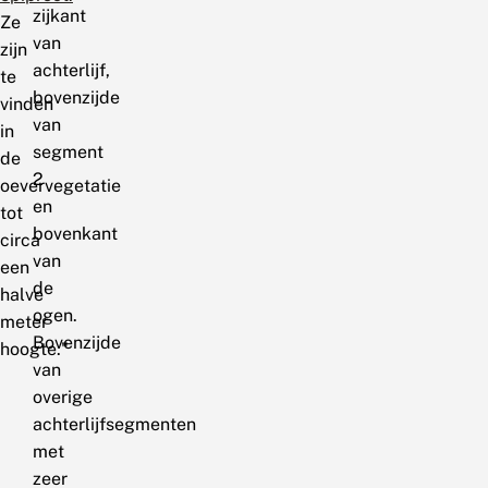
zijkant
Ze
van
zijn
achterlijf,
te
bovenzijde
vinden
van
in
segment
de
2
oevervegetatie
en
tot
bovenkant
circa
van
een
de
halve
ogen.
meter
Bovenzijde
hoogte."
van
overige
achterlijfsegmenten
met
zeer