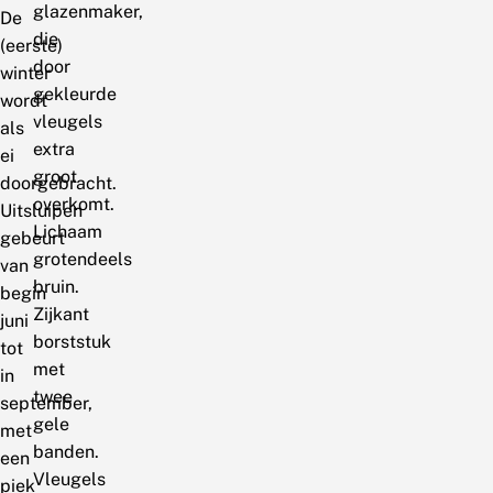
glazenmaker,
De
die
(eerste)
door
winter
gekleurde
wordt
vleugels
als
extra
ei
groot
doorgebracht.
overkomt.
Uitsluipen
Lichaam
gebeurt
grotendeels
van
bruin.
begin
Zijkant
juni
borststuk
tot
met
in
twee
september,
gele
met
banden.
een
Vleugels
piek