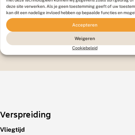
met deze technologieën kunnen wij gegevens zoals surfgedrag of 
deze site verwerken. Als je geen toestemming geeft of uw toestem
kan dit een nadelige invloed hebben op bepaalde functies en moge
Accepteren
Weigeren
Cookiebeleid
Larvenhuidje
Verspreiding
Vliegtijd