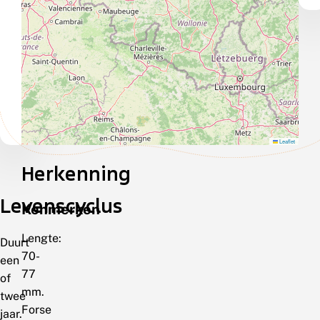
Leaflet
Herkenning
Levenscyclus
Kenmerken
Lengte:
Duurt
70-
een
77
of
mm.
twee
Forse
jaar.