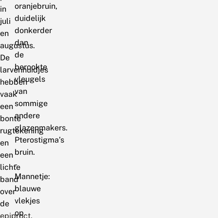
oranjebruin,
in
duidelijk
juli
donkerder
en
dan
augustus.
de
De
berookte
larvenhuidjes
vleugels
hebben
van
vaak
sommige
een
andere
bonte
glazenmakers.
rugtekening
Pterostigma’s
en
bruin.
een
-
lichte
Mannetje:
band
blauwe
over
vlekjes
de
op
epiproct.