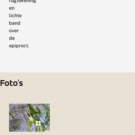
rugtekening
en
lichte
band
over
de
epiproct.
Foto's