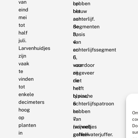
van
op
hebben
eind
het
blauw
mei
achterlijf.
aan
tot
Segmenten
de
half
3,
basis
juli.
4
van
Larvenhuidjes
en
achterlijfssegment
zijn
5
6,
vaak
voor
waardoor
te
ongeveer
zij
vinden
de
niet
tot
helft
het
enkele
blauw,
typische
decimeters
6
achterlijfspatroon
hoog
en
hebben
Om
op
7
van
co
planten
Do
(vrijwel)
mannetjes
su
in
geheel
gaffelwaterjuffer.