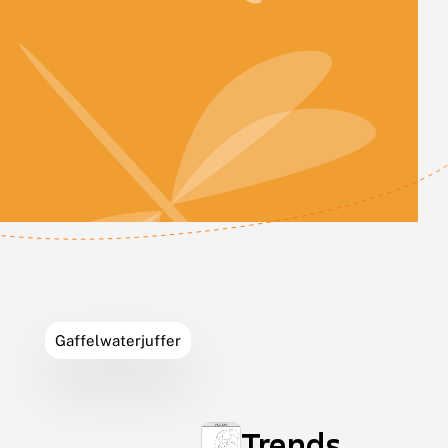
Leaflet
Leaflet
|
©
OpenStreetMap
contributors
Gaffelwaterjuffer
Trends