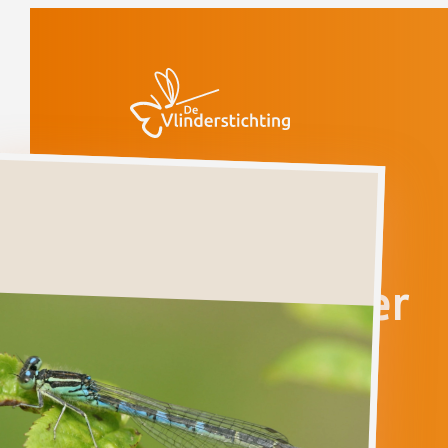
Doorgaan naar inhoud
Libellen
Gaffelwaterjuffer
Niet beschouwd
Gaffelwaterjuffer
COENAGRION
SCITULUM
Ga direct naar