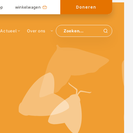
Doneren
op
winkelwagen
Actueel
Over ons