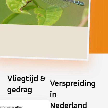
Verspreiding
Levenscyclus
Herkenning
Foto's
Habitat
Vliegtijd &
+
Verspreiding
−
gedrag
in
Nederland
affelwaterjuffer