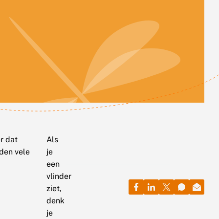
er dat
Als
eden vele
je
een
vlinder
ziet,
denk
je