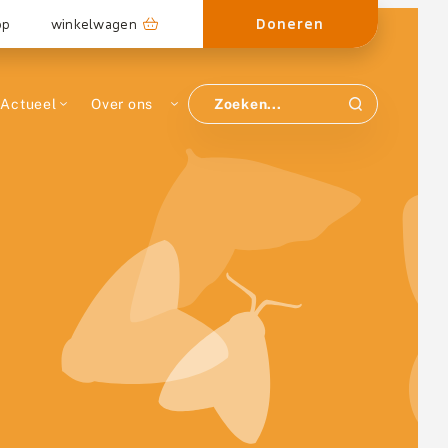
Doneren
op
winkelwagen
Actueel
Over ons