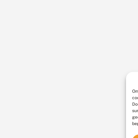
Om
co
Do
su
ge
be