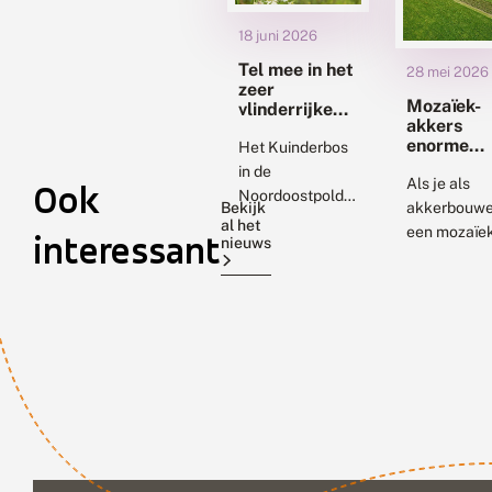
18 juni 2026
Tel mee in het
28 mei 2026
zeer
Mozaïek-
vlinderrijke
akkers
Kuinderbos
enorme
Het Kuinderbos
boost voo
in de
biodiversi
Als je als
Ook
Noordoostpolder
Bekijk
akkerbouwe
is zeer
al het
een mozaïe
interessant
nieuws
gevarieerd. Er is
creëert van
zijn dichte
verschillen
bossen, maar
gewassen,
ook bosranden,
afgewissel
grasland en
met
zelfs stukken
kruidenrijke
met heide. Veel
stroken en
variatie
stoppels, d
betekent...
gaat de
biodiversitei