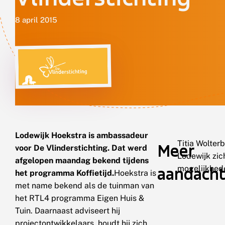
8 april 2015
Lodewijk Hoekstra is ambassadeur
Titia Wolterb
Meer
voor De Vlinderstichting. Dat werd
Lodewijk zich
afgelopen maandag bekend tijdens
aandach
mogelijkhed
het programma Koffietijd.
Hoekstra is
met name bekend als de tuinman van
het RTL4 programma Eigen Huis &
Tuin. Daarnaast adviseert hij
projectontwikkelaars, houdt hij zich