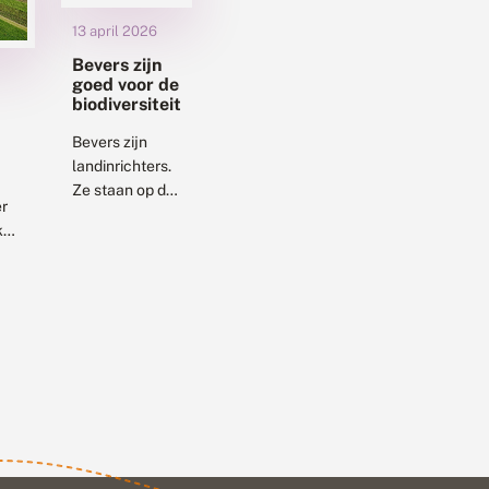
13 april 2026
Bevers zijn
goed voor de
biodiversiteit
Bevers zijn
r
landinrichters.
teit
Ze staan op de
r
tweede plaats,
k
na de mens,
wat betreft hun
de
vermogen om
landschappen
d
te veranderen.
Er is veel
onderzoek
gedaan...
an
t er