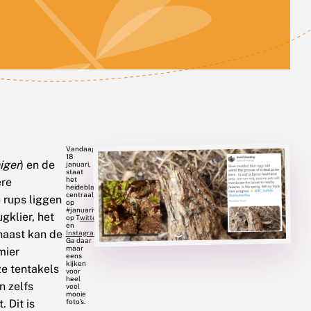
Vandaag,
18
iger
) en de
januari,
staat
het
ere
heideblauwtje
centraal
 rups liggen
op
#januarivlindermaand
gklier, het
op T
witter
en
naast kan de
Instagram
.
Ga daar
maar
mier
eens
kijken
e tentakels
voor
heel
n zelfs
veel
mooie
 Dit is
foto’s.