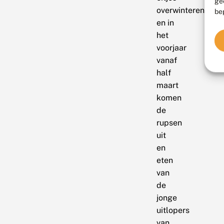
ge
overwinteren
be
en in
het
voorjaar
vanaf
half
maart
komen
de
rupsen
uit
en
eten
van
de
jonge
uitlopers
van