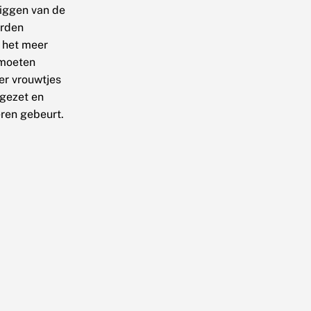
 liggen van de
orden
t het meer
 moeten
er vrouwtjes
fgezet en
eren gebeurt.