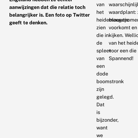
van
waarschijnlij
aanwijzingen dat die relatie toch
het
waardplant: 
belangrijker is. Een foto op Twitter
heideblauwtje
meegenomen e
geeft te denken.
zien
voorkomt en 
die in
kijken. Well
de
van het heid
spleet
voor een die
van
Spannend!
een
dode
boomstronk
zijn
gelegd.
Dat
is
bijzonder,
want
we