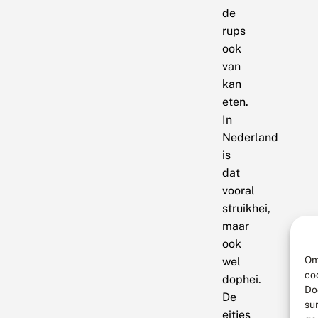
de
rups
ook
van
kan
eten.
In
Nederland
is
dat
vooral
struikhei,
maar
ook
Om
wel
co
dophei.
Do
De
su
eitjes