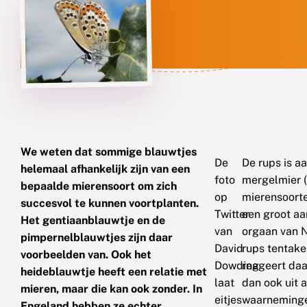
We weten dat sommige blauwtjes
De
De rups is a
helemaal afhankelijk zijn van een
foto
mergelmier 
bepaalde mierensoort om zich
op
mierensoorte
succesvol te kunnen voortplanten.
Twitter
een groot aan
Het gentiaanblauwtje en de
van
orgaan van N
pimpernelblauwtjes zijn daar
David
rups tentakel
voorbeelden van. Ook het
Dowding
reageert daa
heideblauwtje heeft een relatie met
laat
dan ook uit 
mieren, maar die kan ook zonder. In
eitjes
waarnemingen 
Engeland hebben ze echter