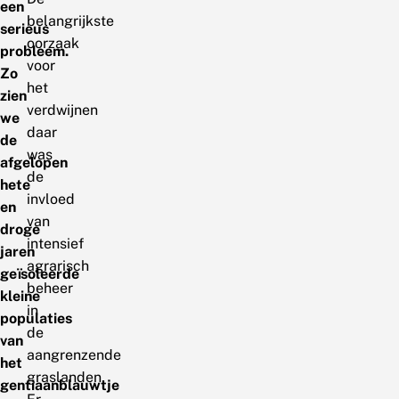
een
belangrijkste
serieus
oorzaak
probleem.
voor
Zo
het
zien
verdwijnen
we
daar
de
was
afgelopen
de
hete
invloed
en
van
droge
intensief
jaren
agrarisch
geïsoleerde
beheer
kleine
in
populaties
de
van
aangrenzende
het
graslanden.
gentiaanblauwtje