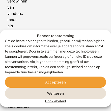
verdwijnen
van
vlinders,
maar
als
ze
Beheer toestemming
in
Om de beste ervaringen te bieden, gebruiken wij technologieën
een
zoals cookies om informatie over je apparaat op te slaan en/of
kleine
te raadplegen. Door in te stemmen met deze technologieën
geïsoleerde
kunnen wij gegevens zoals surfgedrag of unieke ID's op deze
site verwerken. Als je geen toestemming geeft of uw
populatie
toestemming intrekt, kan dit een nadelige invloed hebben op
al
bepaalde functies en mogelijkheden.
op
het
Accepteren
randje
Weigeren
van
uitsterven
Cookiebeleid
balanceren,