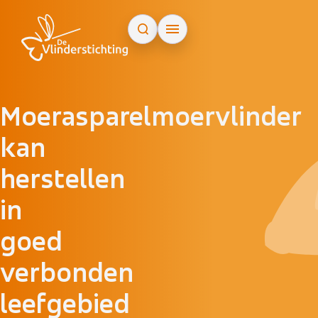
Doorgaan naar inhoud
Moerasparelmoervlinder
kan
herstellen
in
goed
verbonden
leefgebied