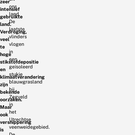
zeer
ons
intensief
land.
gebruikte
De
land.
laatste
Verdroging,
vlinders
veel
vlogen
te
in
hoge
een
stikstofdepositie
geïsoleerd
en
stukje
klimaatverandering
blauwgrasland
zijn
bij
bekende
Zegveld
oorzaken.
in
Maar
het
ook
Utrechtse
versnippering
veenweidegebied.
is
De