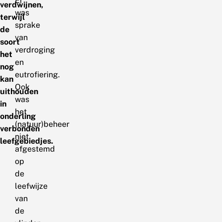
Er
verdwijnen,
was
terwijl
sprake
de
van
soort
verdroging
het
en
nog
eutrofiering.
kan
Ook
uithouden
was
in
het
onderling
(natuur)beheer
verbonden
niet
leefgebiedjes.
afgestemd
op
de
leefwijze
van
de