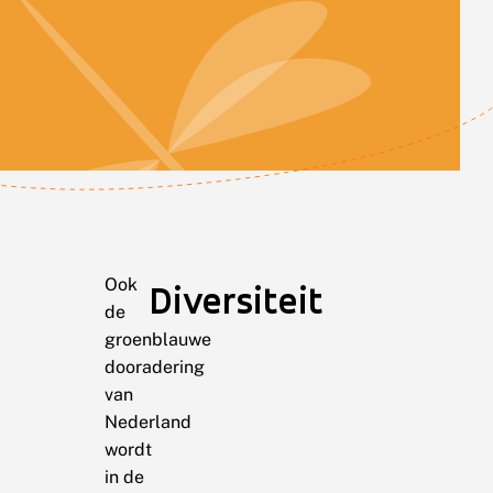
Ook
Diversiteit
de
groenblauwe
dooradering
van
Nederland
wordt
in de