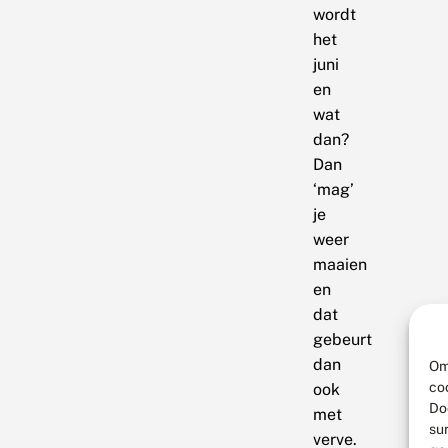
wordt
het
juni
en
wat
dan?
Dan
‘mag’
je
weer
maaien
en
dat
gebeurt
dan
Om
co
ook
Do
met
su
verve.