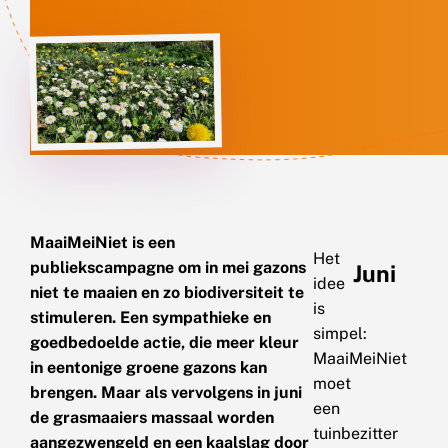
MaaiMeiNiet is een
Het
publiekscampagne om in mei gazons
Juni
idee
niet te maaien en zo biodiversiteit te
is
stimuleren. Een sympathieke en
simpel:
goedbedoelde actie, die meer kleur
MaaiMeiNiet
in eentonige groene gazons kan
moet
brengen. Maar als vervolgens in juni
een
de grasmaaiers massaal worden
tuinbezitter
aangezwengeld en een kaalslag door