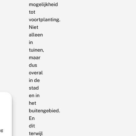
mogelijkheid
tot
voortplanting.
Niet
alleen
in
tuinen,
maar
dus
overal
in de
stad
en in
het
buitengebied.
En
dit
ng
terwijl