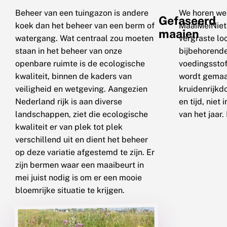
Beheer van een tuingazon is andere
We horen we
Gefaseerd
koek dan het beheer van een berm of
MaaiMeiNiet
maaien
watergang. Wat centraal zou moeten
vergraste loc
staan in het beheer van onze
bijbehorende
openbare ruimte is de ecologische
voedingsstof
kwaliteit, binnen de kaders van
wordt gemaai
veiligheid en wetgeving. Aangezien
kruidenrijkd
Nederland rijk is aan diverse
en tijd, nie
landschappen, ziet die ecologische
van het jaar.
kwaliteit er van plek tot plek
verschillend uit en dient het beheer
op deze variatie afgestemd te zijn. Er
zijn bermen waar een maaibeurt in
mei juist nodig is om er een mooie
bloemrijke situatie te krijgen.