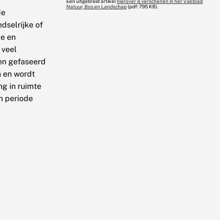
Een uitgebreid artikel
hierover is verschenen in het Vakblad
Natuur, Bos en Landschap
(pdf: 795 KB).
de
selrijke of
ie en
 veel
oen gefaseerd
n en wordt
ng in ruimte
n periode