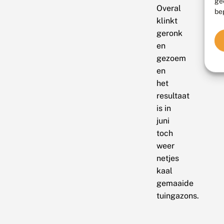
ge
Overal
be
klinkt
geronk
en
gezoem
en
het
resultaat
is in
juni
toch
weer
netjes
kaal
gemaaide
tuingazons.