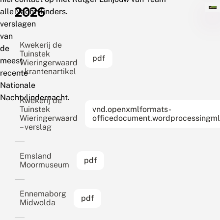
2026
alle
Nachtvlinders.
verslagen
van
Kwekerij de
de
Tuinstek
pdf
meest
Wieringerwaard
– krantenartikel
recente
Nationale
Nachtvlindernacht.
Kwekerij de
Tuinstek
vnd.openxmlformats-
Wieringerwaard
officedocument.wordprocessingm
– verslag
Emsland
pdf
Moormuseum
Ennemaborg
pdf
Midwolda