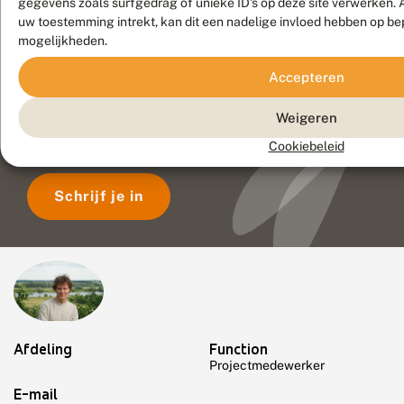
gegevens zoals surfgedrag of unieke ID's op deze site verwerken. 
uw toestemming intrekt, kan dit een nadelige invloed hebben op be
mogelijkheden.
Nieuwsbrief
Accepteren
Je ontvangt dan alle actualiteiten
Weigeren
over vlinders en libellen in je
Cookiebeleid
mailbox!
Schrijf je in
Afdeling
Function
Projectmedewerker
E-mail