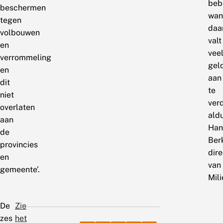
beb
beschermen
wan
tegen
daa
volbouwen
valt
en
vee
verrommeling
gel
en
aan
dit
te
niet
verd
overlaten
ald
aan
Han
de
Ber
provincies
dir
en
van
gemeente’.
Mil
De
Zie
zes
het