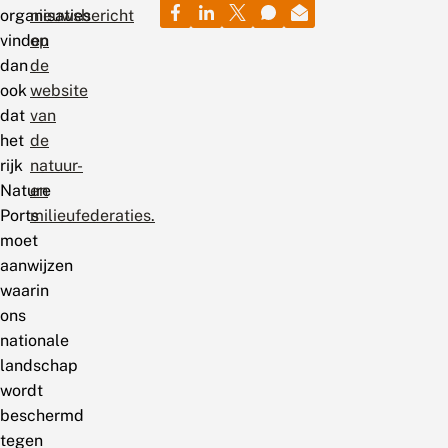
organisaties
nieuwsbericht
vinden
op
dan
de
ook
website
dat
van
het
de
rijk
natuur-
Nature
en
Ports
milieufederaties.
moet
aanwijzen
waarin
ons
nationale
landschap
wordt
beschermd
tegen