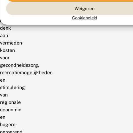
instandhouding
Weigeren
ervan
Cookiebeleid
kost,
denk
aan
vermeden
kosten
voor
gezondheidszorg,
recreatiemogelijkheden
en
stimulering
van
regionale
economie
en
hogere
onroerend