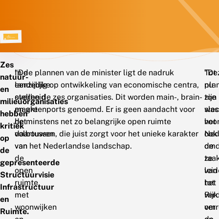
Zes
“De
In de plannen van de minister ligt de nadruk
“De
Tot
natuur-
landelijke
eenzijdig op ontwikkeling van economische centra,
pla
nu
en
overheid
stellen de zes organisaties. Dit worden main-, brain-
zijn
toe
milieuorganisaties
maakt
en greenports genoemd. Er is geen aandacht voor
sle
was
hebben
het
de minstens net zo belangrijke open ruimte
voo
het
kritiek
volbouwen
daartussen, die juist zorgt voor het unieke karakter
Ned
ook
op
van
van het Nederlandse landschap.
omd
de
de
de
ze
taa
gepresenteerde
open
lei
van
Structuurvisie
ruimte
tot
het
Infrastructuur
met
ver
Rijk
en
woonwijken
ver
om
Ruimte.