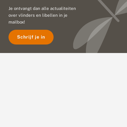
g
:
Je ontvangt dan alle actualiteiten
u
over vlinders en libellen in je
i
t
mailbox!
d
a
Schrijf je in
g
i
n
g
e
n
v
o
o
r
n
a
t
u
u
r
b
e