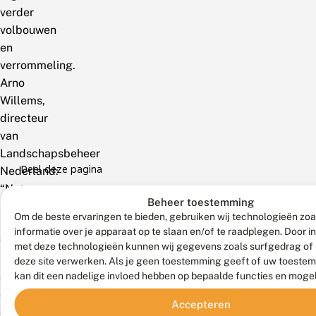
verder
volbouwen
en
verrommeling.
Arno
Willems,
directeur
van
Landschapsbeheer
Deel deze pagina
Nederland:
“Nature
Beheer toestemming
Ports
Om de beste ervaringen te bieden, gebruiken wij technologieën zo
leveren
informatie over je apparaat op te slaan en/of te raadplegen. Door 
veel
met deze technologieën kunnen wij gegevens zoals surfgedrag of 
meer
deze site verwerken. Als je geen toestemming geeft of uw toestem
op
kan dit een nadelige invloed hebben op bepaalde functies en moge
dan
Accepteren
de