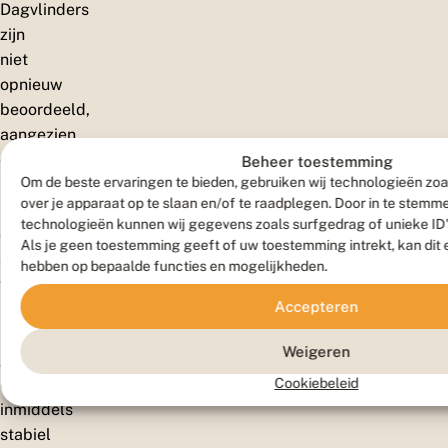
Dagvlinders
zijn
niet
opnieuw
beoordeeld,
aangezien
de
Beheer toestemming
Om de beste ervaringen te bieden, gebruiken wij technologieën zoa
meeste
over je apparaat op te slaan en/of te raadplegen. Door in te stem
namen
technologieën kunnen wij gegevens zoals surfgedrag of unieke ID'
daar
Als je geen toestemming geeft of uw toestemming intrekt, kan dit 
al
hebben op bepaalde functies en mogelijkheden.
veel
Accepteren
langer
in
Weigeren
gebruik
en
Cookiebeleid
inmiddels
stabiel