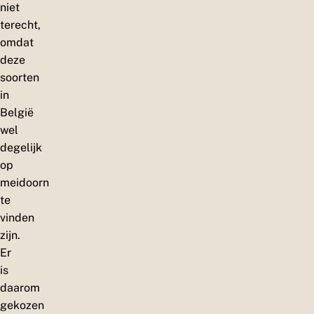
niet
terecht,
omdat
deze
soorten
in
België
wel
degelijk
op
meidoorn
te
vinden
zijn.
Er
is
daarom
gekozen