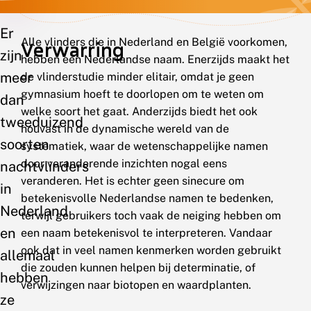
Er
Alle vlinders die in Nederland en België voorkomen,
Verwarring
zijn
hebben een Nederlandse naam. Enerzijds maakt het
meer
de vlinderstudie minder elitair, omdat je geen
gymnasium hoeft te doorlopen om te weten om
dan
welke soort het gaat. Anderzijds biedt het ook
tweeduizend
houvast in de dynamische wereld van de
soorten
systematiek, waar de wetenschappelijke namen
door veranderende inzichten nogal eens
nachtvlinders
veranderen. Het is echter geen sinecure om
in
betekenisvolle Nederlandse namen te bedenken,
Nederland
terwijl gebruikers toch vaak de neiging hebben om
en
een naam betekenisvol te interpreteren. Vandaar
ook dat in veel namen kenmerken worden gebruikt
allemaal
die zouden kunnen helpen bij determinatie, of
hebben
verwijzingen naar biotopen en waardplanten.
ze