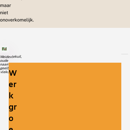
maar
niet
onoverkomelijk.
Weidevlekuil,
oude
naam:
geelbruine
W
vlekuil
er
k
gr
o
e