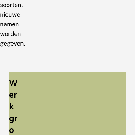
soorten,
nieuwe
namen
worden
gegeven.
W
er
k
gr
o