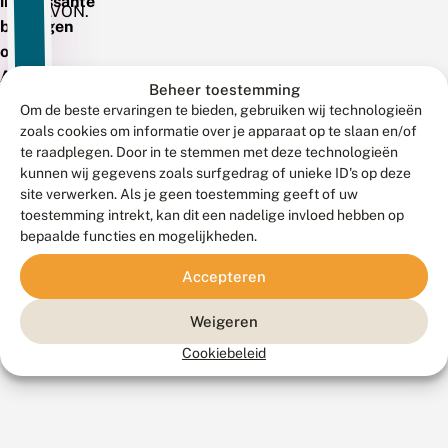
interessante
RAVON.
bijdragen
over
Amerikaanse
Beheer toestemming
vlotvaren,
Om de beste ervaringen te bieden, gebruiken wij technologieën
casarca,
zoals cookies om informatie over je apparaat op te slaan en/of
kameleongrondel,
te raadplegen. Door in te stemmen met deze technologieën
kunnen wij gegevens zoals surfgedrag of unieke ID's op deze
houtsnipperpaddenstoelen,
site verwerken. Als je geen toestemming geeft of uw
exotische
toestemming intrekt, kan dit een nadelige invloed hebben op
eekhoorns
bepaalde functies en mogelijkheden.
en
meer.
Accepteren
Weigeren
26
25
8
Cookiebeleid
december
september
augustus
2025
2025
2025
D
K
M
e
i
a
b
j
r