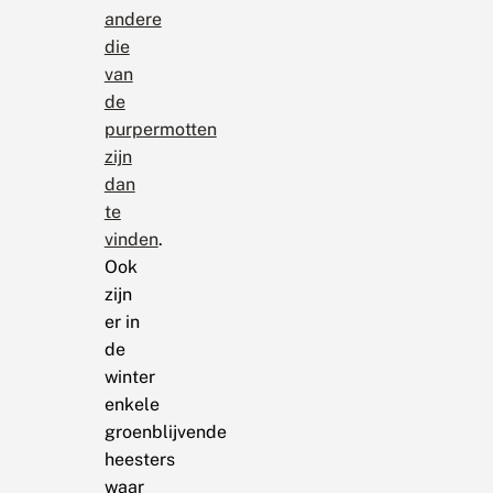
andere
die
van
de
purpermotten
zijn
dan
te
vinden
.
Ook
zijn
er in
de
winter
enkele
groenblijvende
heesters
waar