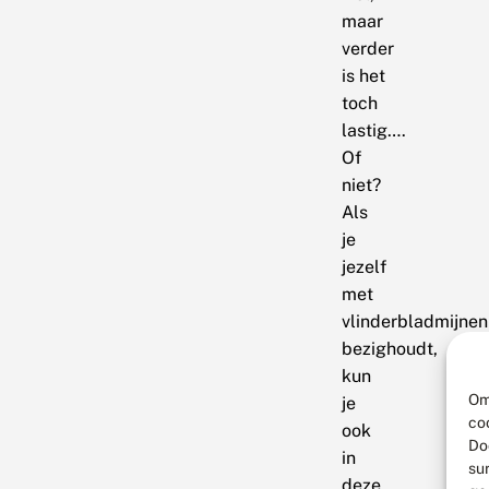
maar
verder
is het
toch
lastig….
Of
niet?
Als
je
jezelf
met
vlinderbladmijnen
bezighoudt,
kun
Om
je
co
ook
Do
in
su
deze