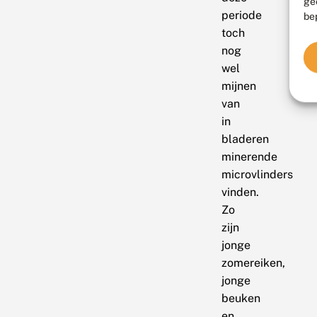
ge
periode
be
toch
nog
wel
mijnen
van
in
bladeren
minerende
microvlinders
vinden.
Zo
zijn
jonge
zomereiken,
jonge
beuken
en