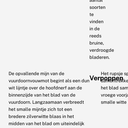
aantal
soorten
te
vinden
in de
reeds
bruine,
verdroogde
bladeren.
De opvallende mijn van de
Het rupsje s
Verpoppen
vuurdoornvouwmot begint als een dun
samentrekken
wit lijntje over de hoofdnerf aan de
het blad sam
binnenzijde van het blad van de
vroege voorj
vuurdoorn. Langzaamaan verbreedt
smalle witte
het smalle mijntje zich tot een
bredere zilverwitte blaas in het
midden van het blad om uiteindelijk