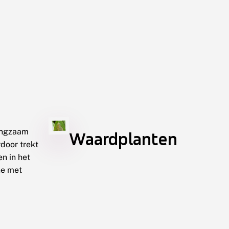
langzaam
Waardplanten
door trekt
n in het
ne met