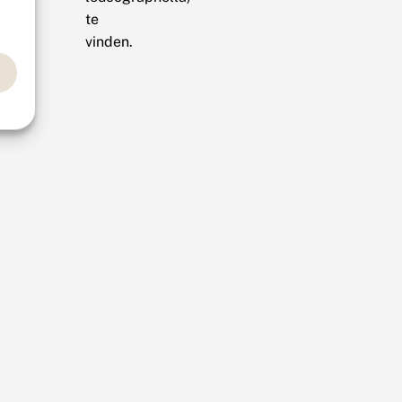
te
vinden.