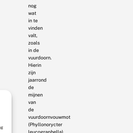
nog
wat
in te
vinden
valt,
zoals
in de
vuurdoorn.
Hierin
zijn
jaarrond
de
mijnen
van
de
vuurdoornvouwmot
(Phyllonorycter
ng
leucographella)