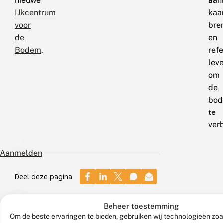
nieuwe
in
aan
IJkcentrum
kaa
voor
bre
de
en
Bodem
.
refe
lev
om
de
bod
te
ver
Aanmelden
Deel deze pagina
Beheer toestemming
29
26
Om de beste ervaringen te bieden, gebruiken wij technologieën zo
maart
mei