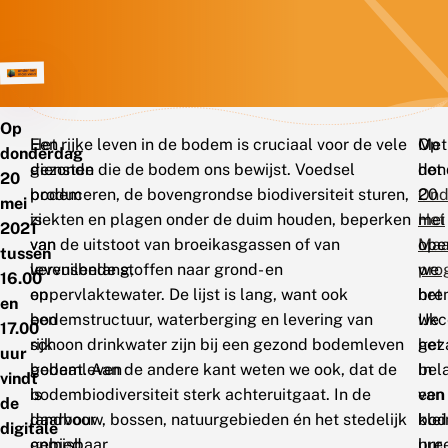
Op
Een
Het rijke leven in de bodem is cruciaal voor de vele
Met
Op
donderdag
gezonde
diensten die de bodem ons bewijst. Voedsel
het
don
20
bodem
produceren, de bovengrondse biodiversiteit sturen,
Ond
20
mei
is
ziekten en plagen onder de duim houden, beperken
Het
mei
2021
van
van de uitstoot van broeikasgassen of van
Maa
ope
tussen
levensbelang,
vervuilende stoffen naar grond- en
pro
we
16.00
en
oppervlaktewater. De lijst is lang, want ook
bre
het
en
een
bodemstructuur, waterberging en levering van
we
IJk
17.00
rijk
schoon drinkwater zijn bij een gezond bodemleven
het
gez
uur
bodemleven
gebaat. Aan de andere kant weten we ook, dat de
bel
In
vindt
is
bodembiodiversiteit sterk achteruitgaat. In de
van
een
de
daarvoor
landbouw, bossen, natuurgebieden én het stedelijk
bod
klei
digitale
onmisbaar.
gebied.
bre
uur