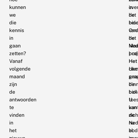
kunnen
ove
in
we
de
het
die
biod
hel
kennis
van
Ond
in
de
het
gaan
Ned
Maa
zetten?
bod
proj
Vanaf
Het
Het
volgende
IJk
com
maand
gaa
pro
zijn
de
bin
de
bio
bek
antwoorden
toe
U
te
van
kun
vinden
de
zich
in
Ned
nu
het
bo
al