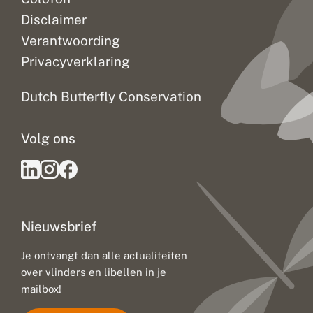
r
l
Disclaimer
a
n
Verantwoording
d
Privacyverklaring
s
e
b
Dutch Butterfly Conservation
a
s
i
Volg ons
s
s
c
h
o
l
e
Nieuwsbrief
n
Je ontvangt dan alle actualiteiten
over vlinders en libellen in je
mailbox!