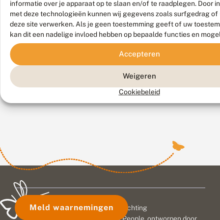
2022
2021
informatie over je apparaat op te slaan en/of te raadplegen. Door 
met deze technologieën kunnen wij gegevens zoals surfgedrag of 
B
I
deze site verwerken. Als je geen toestemming geeft of uw toestem
o
J
e
k
kan dit een nadelige invloed hebben op bepaalde functies en moge
k
c
o
Deze
e
Op
Accepteren
Ook
v
n
week
donderdag
Bekijk
e
t
al het
ontving
20
Weigeren
r
r
nieuws
interessant
elke
mei
b
u
Cookiebeleid
basisschool
is
o
m
d
v
in
het
e
e
Nederland
IJkcentrum
m
r
gratis
voor
d
g
een
de
i
e
e
exemplaar
l
bodem
r
i
van
geopend.
e
j
het
Dat
n
k
nieuwste
gaat
v
t
kinderboek
inzicht
a
b
n
i
van
geven
Meld waarnemingen
© 2026 Vlinderstichting
J
o
de
in
a
d
Duurzaam ontwikkeld door
Go2People
, ontworpen door