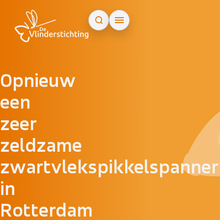
Doorgaan naar inhoud
Opnieuw
een
zeer
zeldzame
zwartvlekspikkelspanner
in
Rotterdam