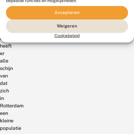
bepaalde functies en mogelijkheden.
licht
af
Accepteren
in
Cora’s
Weigeren
tuin.
Cookiebeleid
Het
heeft
er
alle
schijn
van
dat
zich
in
Rotterdam
een
kleine
populatie