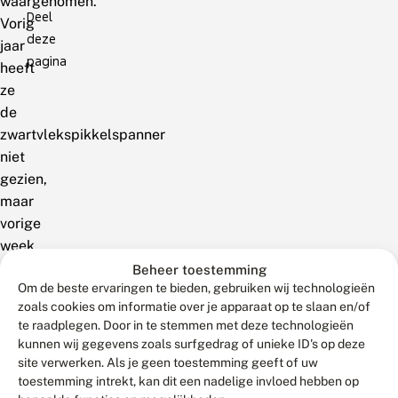
waargenomen.
Deel
Vorig
deze
jaar
pagina
heeft
ze
de
zwartvlekspikkelspanner
niet
gezien,
maar
vorige
week
kwam
Beheer toestemming
Om de beste ervaringen te bieden, gebruiken wij technologieën
er
zoals cookies om informatie over je apparaat op te slaan en/of
opnieuw
te raadplegen. Door in te stemmen met deze technologieën
een
kunnen wij gegevens zoals surfgedrag of unieke ID's op deze
exemplaar
site verwerken. Als je geen toestemming geeft of uw
op
toestemming intrekt, kan dit een nadelige invloed hebben op