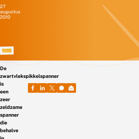
27
augustus
2010
De
zwartvlekspikkelspanner
is
een
zeer
zeldzame
spanner
die
behalve
in