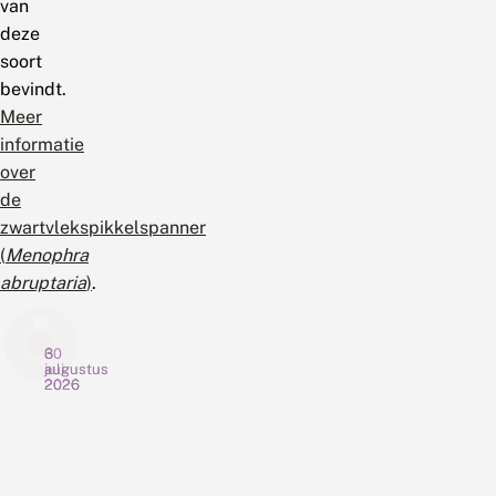
van
deze
soort
bevindt.
Meer
informatie
over
de
zwartvlekspikkelspanner
(
Menophra
abruptaria
)
.
6
3
30
augustus
augustus
juli
2026
2026
2026
G
N
C
r
i
h
o
e
o
o
u
c