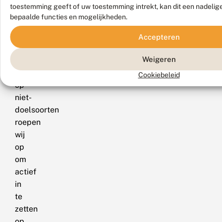
toestemming geeft of uw toestemming intrekt, kan dit een nadelig
voorkomen.
bepaalde functies en mogelijkheden.
Naast
gedegen
Accepteren
onderzoek
Weigeren
naar
effecten
Cookiebeleid
op
niet-
doelsoorten
roepen
wij
op
om
actief
in
te
zetten
op