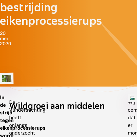
bestrijding
eikenprocessierups
20
mei
2020
In
De
Wij
Wildgroei aan middelen
de
Vlinderstichting
con
strijd
heeft
dat
tegen
onlangs
er
eikenprocessierups
onderzocht
mom
wordt