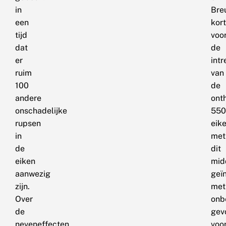
in
Bre
een
kort
tijd
voo
dat
de
er
intr
ruim
van
100
de
andere
ont
onschadelijke
550
rupsen
eik
in
met
de
dit
eiken
mid
aanwezig
geï
zijn.
met
Over
onb
de
gev
neveneffecten
voo