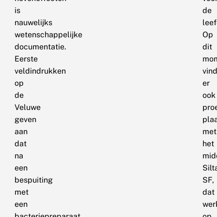
is
de
nauwelijks
lee
wetenschappelijke
Op
documentatie.
dit
Eerste
mo
veldindrukken
vin
op
er
de
ook
Veluwe
pro
geven
pla
aan
met
dat
het
na
mid
een
Silt
bespuiting
SF,
met
dat
een
wer
bacteriepreparaat
op