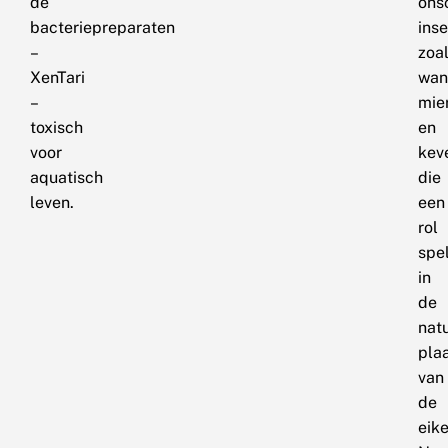
de
ons
bacteriepreparaten
ins
–
zoa
XenTari
wan
–
mie
toxisch
en
voor
kev
aquatisch
die
leven.
een
rol
spe
in
de
natu
pla
van
de
eik