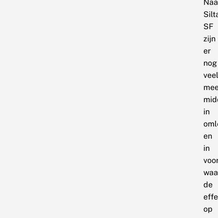
Naa
Silt
SF
zijn
er
nog
vee
mee
mid
in
oml
en
in
voo
waa
de
eff
op