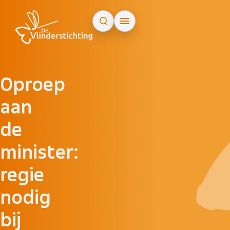
Doorgaan naar inhoud
Oproep
aan
de
minister:
regie
nodig
bij