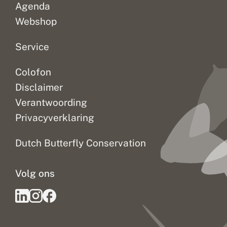
o
N
Agenda
r
a
l
t
Webshop
i
u
b
u
Service
e
r
l
e
l
n
Colofon
e
S
n
t
Disclaimer
i
k
Verantwoording
s
Privacyverklaring
t
o
f
Dutch Butterfly Conservation
?
Volg ons