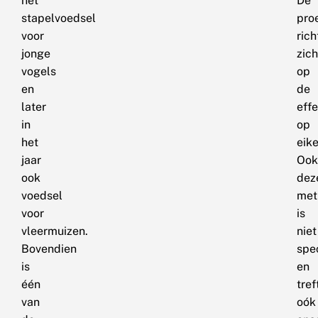
het
De
stapelvoedsel
pro
voor
rich
jonge
zich
vogels
op
en
de
later
effe
in
op
het
eik
jaar
Ook
ook
dez
voedsel
met
voor
is
vleermuizen.
niet
Bovendien
spe
is
en
één
tref
van
oók