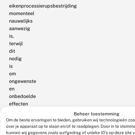
eikenprocessierupsbestrijding
momenteel
nauwelijks
aanwezig
is,
terwijl
dit
nodig
is
om
ongewenste
en
onbedoelde
effecten
op
Beheer toestemming
de
Om de beste ervaringen te bieden, gebruiken wij technologieën zoa
biodiversiteit
over je apparaat op te slaan en/of te raadplegen. Door in te stem
kunnen wij gegevens zoals surfgedrag of unieke ID's op deze site 
te