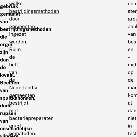
welke
een
gebruik
bestrijdingsmethoden
ste
gemaakt
door
gro
van
gemeenten
aan
bestrijdingsmethoden
ingezet
van
die
worden.
bes
erger
Ruim
en
zijn
de
–
dan
helft
mid
de
van
op
kwaal.
de
de
Beelden
Nederlandse
mar
van
gemeenten
kom
spuitkanonnen,
bestrijdt
al
dode
met
dan
rupsen
bacteriepreparaten
niet
van
en/of
in
onschadelijke
nematoden.
test
vlinders