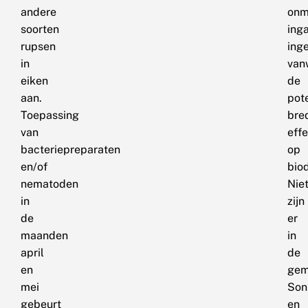
andere
onm
soorten
ing
rupsen
ing
in
van
eiken
de
aan.
pot
Toepassing
bre
van
eff
bacteriepreparaten
op
en/of
biod
nematoden
Nie
in
zijn
de
er
maanden
in
april
de
en
gem
mei
Son
gebeurt
en