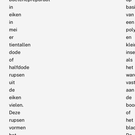
in
bas
eiken
van
in
een
mei
pol
er
en
tientallen
klei
dode
ins
of
als
halfdode
het
rupsen
war
uit
vast
de
aan
eiken
de
vielen.
bo
Deze
of
rupsen
het
vormen
bla