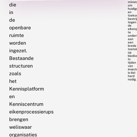
minist
die
om
huidig
in
en
toeko
bestr
de
tegen
de
openbare
eiken
te
ruimte
onder
aan
worden
een
brede
toetsi
ingezet.
op
biodiv
Bestaande
In
tijden
structuren
van
insect
zoals
is dat
hard
nodig.
het
Kennisplatform
en
Kenniscentrum
eikenprocessierups
brengen
weliswaar
organisaties