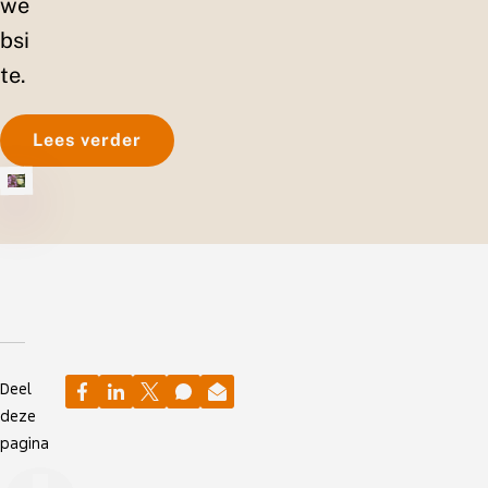
we
bsi
te.
Lees verder
Deel
deze
pagina