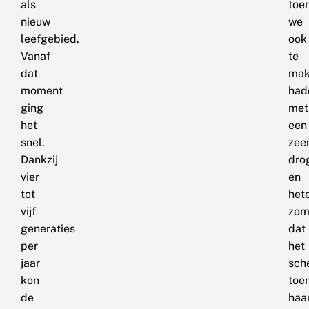
als
toe
nieuw
we
leefgebied.
ook
Vanaf
te
dat
mak
moment
had
ging
met
het
een
snel.
zee
Dankzij
dro
vier
en
tot
het
vijf
zom
generaties
dat
per
het
jaar
sch
kon
toe
de
haa