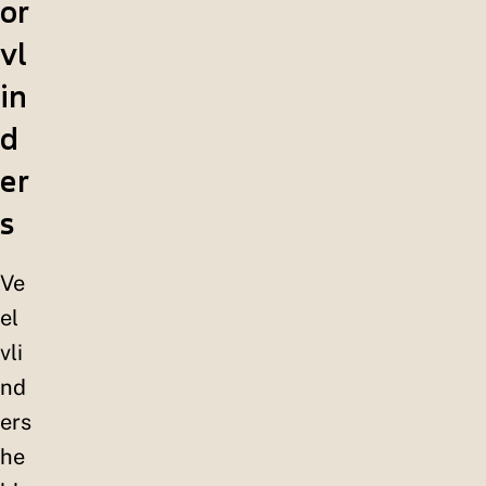
or
vl
in
d
er
s
Ve
el
vli
nd
ers
he