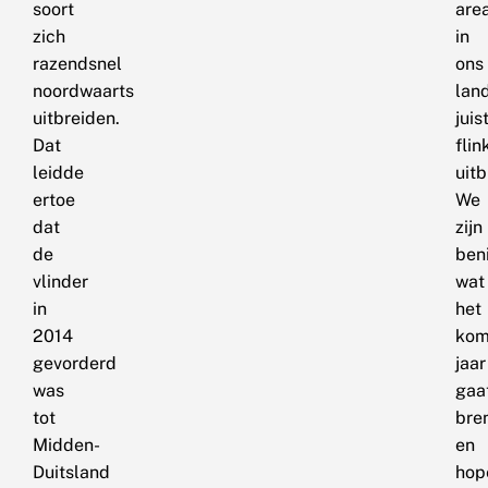
soort
are
zich
in
razendsnel
ons
noordwaarts
lan
uitbreiden.
juis
Dat
flin
leidde
uitb
ertoe
We
dat
zijn
de
ben
vlinder
wat
in
het
2014
kom
gevorderd
jaar
was
gaa
tot
bre
Midden-
en
Duitsland
hop