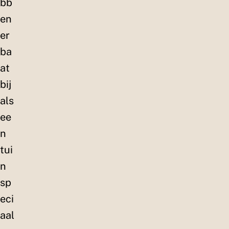
bb
en
er
ba
at
bij
als
ee
n
tui
n
sp
eci
aal