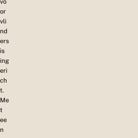
vo
or
vli
nd
ers
is
ing
eri
ch
t.
Me
t
ee
n