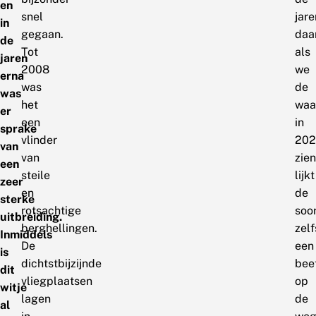
en
snel
jare
in
gegaan.
daa
de
Tot
als
jaren
2008
we
erna
was
de
was
het
waa
er
een
in
sprake
vlinder
202
van
van
zien
een
steile
lijkt
zeer
en
de
sterke
rotsachtige
soo
uitbreiding.
berghellingen.
zelf
Inmiddels
De
een
is
dichtstbijzijnde
bee
dit
vliegplaatsen
op
witje
lagen
de
al