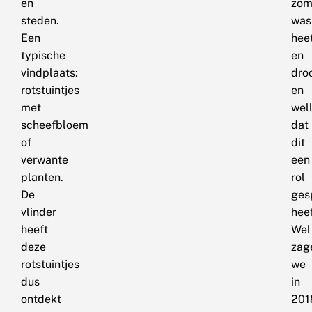
en
zom
steden.
was
Een
hee
typische
en
vindplaats:
dro
rotstuintjes
en
met
well
scheefbloem
dat
of
dit
verwante
een
planten.
rol
De
ges
vlinder
heef
heeft
Wel
deze
zag
rotstuintjes
we
dus
in
ontdekt
201