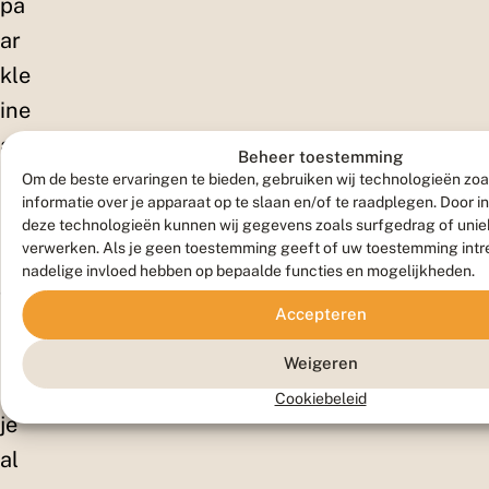
pa
ar
kle
ine
aa
Beheer toestemming
np
Om de beste ervaringen te bieden, gebruiken wij technologieën zo
informatie over je apparaat op te slaan en/of te raadplegen. Door 
as
deze technologieën kunnen wij gegevens zoals surfgedrag of uniek
sin
verwerken. Als je geen toestemming geeft of uw toestemming intre
nadelige invloed hebben op bepaalde functies en mogelijkheden.
ge
Accepteren
n
ka
Weigeren
n
Cookiebeleid
je
al