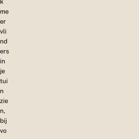
k
me
er
vli
nd
ers
in
je
tui
n
zie
n,
bij
vo