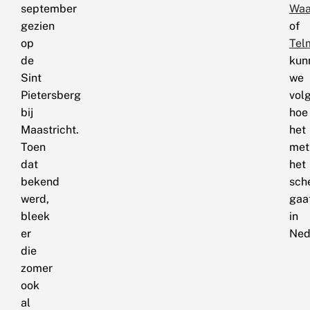
september
Waa
gezien
of
op
Tel
de
kun
Sint
we
Pietersberg
vol
bij
hoe
Maastricht.
het
Toen
met
dat
het
bekend
sch
werd,
gaa
bleek
in
er
Ned
die
zomer
ook
al