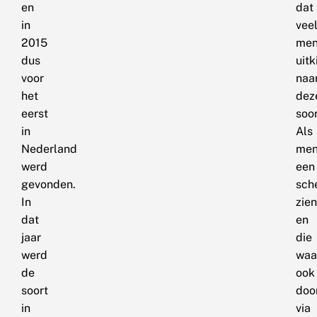
en
dat
in
vee
2015
men
dus
uitk
voor
naa
het
dez
eerst
soor
in
Als
Nederland
men
werd
een
gevonden.
sch
In
zien
dat
en
jaar
die
werd
waa
de
ook
soort
doo
in
via