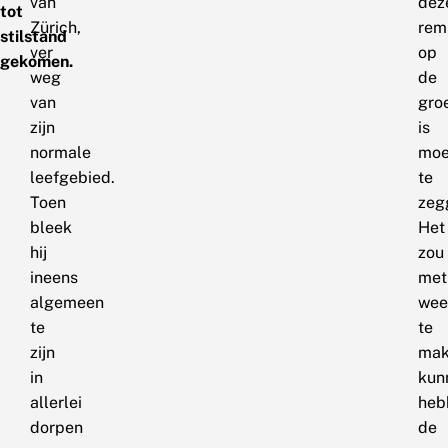
van
dez
tot
Zürich,
rem
stilstand
ver
op
gekomen.
weg
de
van
groe
zijn
is
normale
moei
leefgebied.
te
Toen
zeg
bleek
Het
hij
zou
ineens
met
algemeen
wee
te
te
zijn
mak
in
kun
allerlei
heb
dorpen
de