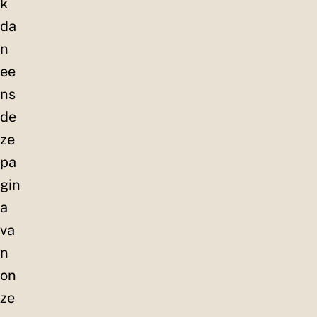
k
da
n
ee
ns
de
ze
pa
gin
a
va
n
on
ze