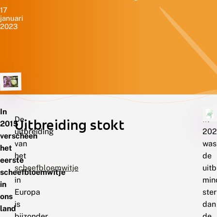
17
januari
2023
In
De
In
Uitbreiding stokt
2015
uitbreiding
202
verscheen
van
was
het
het
de
eerste
scheefbloemwitje
uitb
scheefbloemwitje
in
min
in
Europa
ste
ons
is
dan
land
bijzonder
de