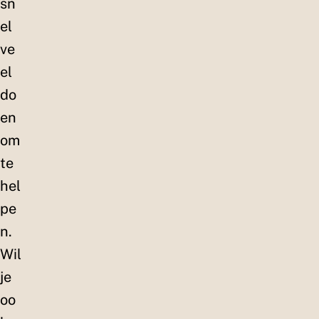
sn
el
ve
el
do
en
om
te
hel
pe
n.
Wil
je
oo