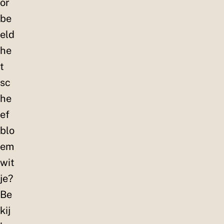
or
be
eld
he
t
sc
he
ef
blo
em
wit
je?
Be
kij