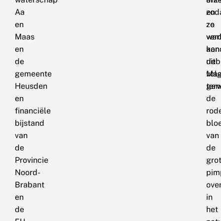
Aa
zod
en
en
ze
zo
Maas
ver
wer
en
kon
aan
de
uitb
de
gemeente
Maa
vol
Heusden
terw
gene
en
de
financiële
rod
bijstand
blo
van
van
de
de
Provincie
gro
Noord-
pim
Brabant
ove
en
in
de
het