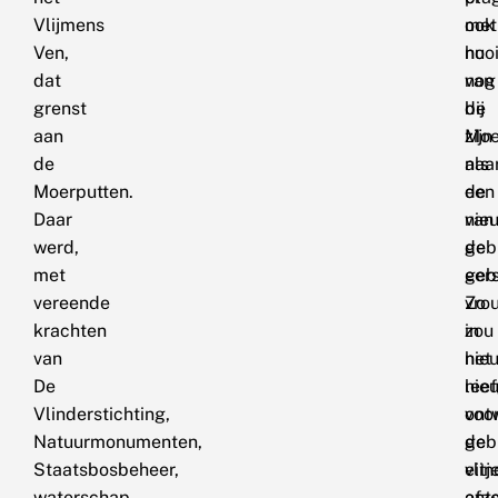
Vlijmens
met
ook
Ven,
hoo
nu
dat
van
nog
grenst
de
bij
aan
Moe
zijn
de
naa
als
Moerputten.
de
een
Daar
nie
van
werd,
geb
de
met
geb
eer
vereende
Zo
vro
krachten
zou
in
van
nie
het
De
lee
nie
Vlinderstichting,
voo
ont
Natuurmonumenten,
de
geb
Staatsbosbeheer,
vlin
eitj
waterschap
ont
afz