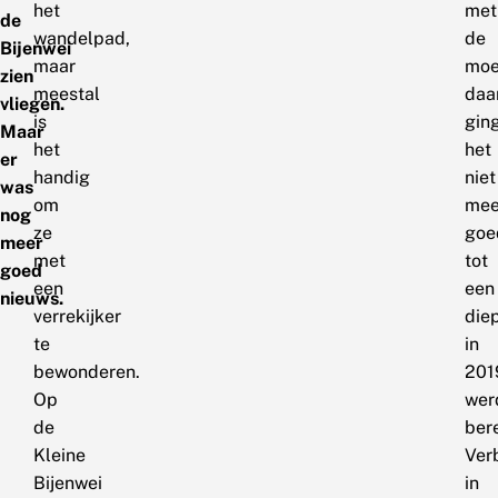
het
met
de
wandelpad,
de
Bijenwei
maar
moe
zien
meestal
daa
vliegen.
is
gin
Maar
het
het
er
handig
niet
was
om
mee
nog
ze
goe
meer
met
tot
goed
een
een
nieuws.
verrekijker
die
te
in
bewonderen.
201
Op
wer
de
bere
Kleine
Ver
Bijenwei
in