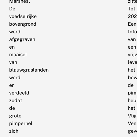
Marshes’.
zitt
De
Tot
voedselrijke
202
bovengrond
Een
werd
foto
afgegraven
van
en
een
maaisel
vrij
van
lev
blauwgraslanden
het
werd
bewi
er
de
verdeeld
pim
zodat
heb
de
het
grote
Vli
pimpernel
Ven
zich
gev