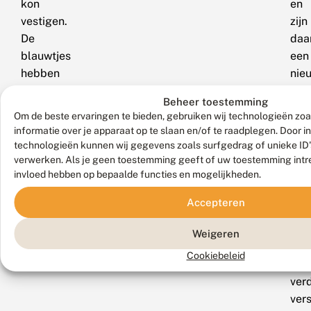
kon
en
vestigen.
zijn
De
daa
blauwtjes
een
hebben
nie
deze
pop
Beheer toestemming
plant
gest
Om de beste ervaringen te bieden, gebruiken wij technologieën zo
nodig
Dit
informatie over je apparaat op te slaan en/of te raadplegen. Door 
om
is
technologieën kunnen wij gegevens zoals surfgedrag of unieke ID's
eitjes
ech
verwerken. Als je geen toestemming geeft of uw toestemming intre
invloed hebben op bepaalde functies en mogelijkheden.
af
gew
te
nie
Accepteren
kunnen
en
zetten.
als
Weigeren
ze
Cookiebeleid
zich
ver
ver