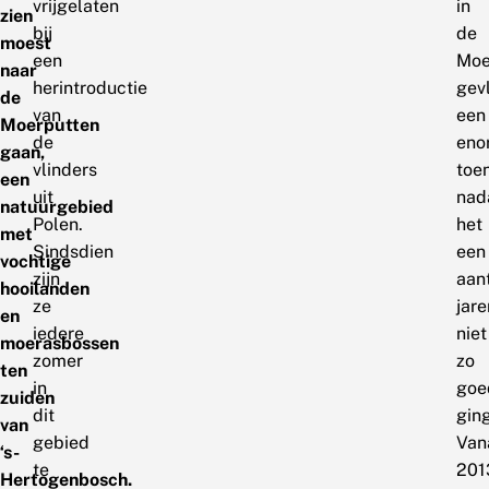
vrijgelaten
in
zien
bij
de
moest
een
Moe
naar
herintroductie
gev
de
van
een
Moerputten
de
eno
gaan,
vlinders
toe
een
uit
nad
natuurgebied
Polen.
het
met
Sindsdien
een
vochtige
zijn
aan
hooilanden
ze
jare
en
iedere
niet
moerasbossen
zomer
zo
ten
in
goe
zuiden
dit
ging
van
gebied
Van
‘s-
te
201
Hertogenbosch.