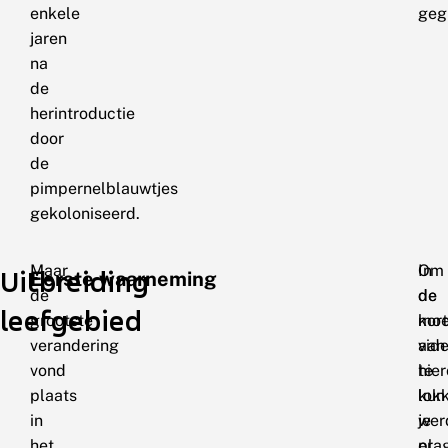
enkele
geg
jaren
na
de
herintroductie
door
de
pimpernelblauwtjes
gekoloniseerd.
Maar
Om
In
Uitbreiding
Eerste waarneming
de
de
de
leefgebied
grootste
moe
kor
verandering
aan
vid
vond
te
hie
plaats
lok
kun
in
wer
je
het
pla
er