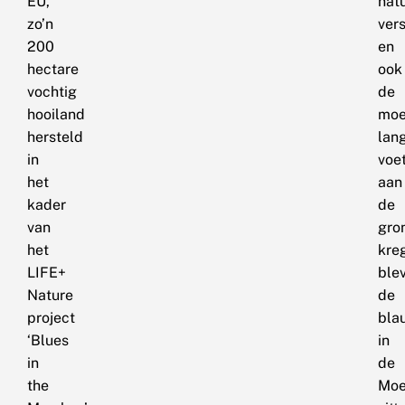
EU,
nat
zo’n
ver
200
en
hectare
ook
vochtig
de
hooiland
moe
hersteld
lan
in
voe
het
aan
kader
de
van
gro
het
kre
LIFE+
ble
Nature
de
project
bla
‘Blues
in
in
de
the
Moe