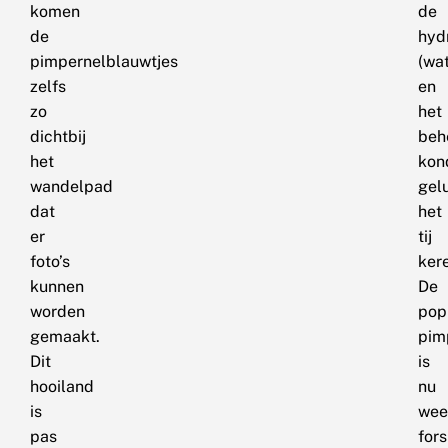
komen
de
de
hyd
pimpernelblauwtjes
(wa
zelfs
en
zo
het
dichtbij
beh
het
kon
wandelpad
gel
dat
het
er
tij
foto’s
ker
kunnen
De
worden
pop
gemaakt.
pim
Dit
is
hooiland
nu
is
wee
pas
fors