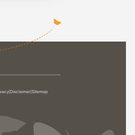
ivacy
|
Disclaimer
|
Sitemap