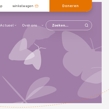
Doneren
op
winkelwagen
Actueel
Over ons