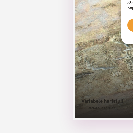
ge
be
Variabele herfstuil
AGROCHOLA LYCHNIDIS