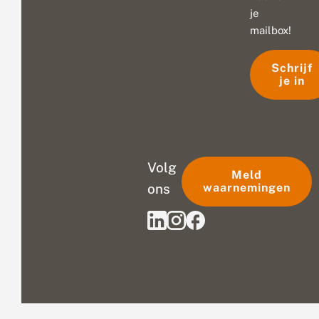
je
mailbox!
Schrijf
je in
Volg
Meld
ons
waarnemingen