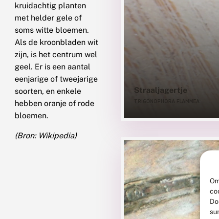
kruidachtig planten
met helder gele of
soms witte bloemen.
Als de kroonbladen wit
zijn, is het centrum wel
geel. Er is een aantal
eenjarige of tweejarige
Straaljagertje
soorten, en enkele
TRIGONOPHORA FLAMMEA
hebben oranje of rode
bloemen.
(Bron: Wikipedia)
Om
co
Do
su