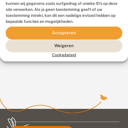
zijn
kunnen wij gegevens zoals surfgedrag of unieke ID's op deze
site verwerken. Als je geen toestemming geeft of uw
meer
toestemming intrekt, kan dit een nadelige invloed hebben op
dan
bepaalde functies en mogelijkheden.
500
soorten
Accepteren
bekend.
Weigeren
(Bron:
Cookiebeleid
Wikipedia)