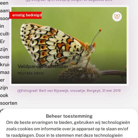
een
aantal
ernstig bedreigd
soorten
in
cultuur.
Er
zijn
overblijvende
kruiden
Veldparelmoervlinder
maar
MELITAEA CINXIA
er
zijn
Fotograaf: Bert van Rijsewijk, vrouwtje, Bergeyk, 31 mei 2019
ook
soorten
die
Beheer toestemming
eenjarig
Om de beste ervaringen te bieden, gebruiken wij technologieën
zijn.
zoals cookies om informatie over je apparaat op te slaan en/of
Wereldwijd
te raadplegen. Door in te stemmen met deze technologieën