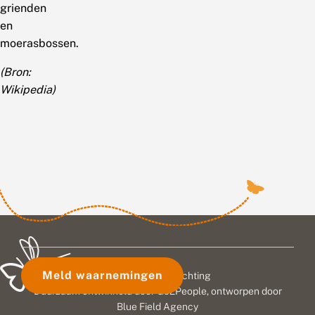
grienden
en
moerasbossen.
(Bron:
Wikipedia)
Meld waarnemingen
© 2026 Vlinderstichting
Duurzaam ontwikkeld door
Go2People
, ontworpen door
Blue Field Agency