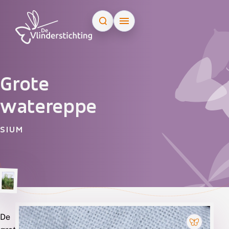
Doorgaan naar inhoud
Grote
watereppe
SIUM
De
Soorten