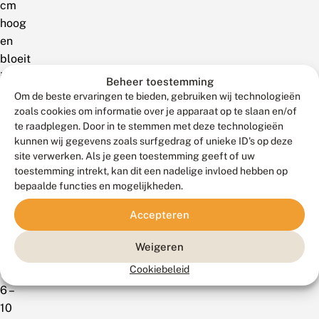
cm
hoog
en
bloeit
in
Beheer toestemming
juli
Om de beste ervaringen te bieden, gebruiken wij technologieën
zoals cookies om informatie over je apparaat op te slaan en/of
en
te raadplegen. Door in te stemmen met deze technologieën
augustus
kunnen wij gegevens zoals surfgedrag of unieke ID's op deze
met
site verwerken. Als je geen toestemming geeft of uw
4
toestemming intrekt, kan dit een nadelige invloed hebben op
mm
bepaalde functies en mogelijkheden.
grote,
Accepteren
witte
bloemen
Weigeren
in
Cookiebeleid
eindelingse,
6 –
10