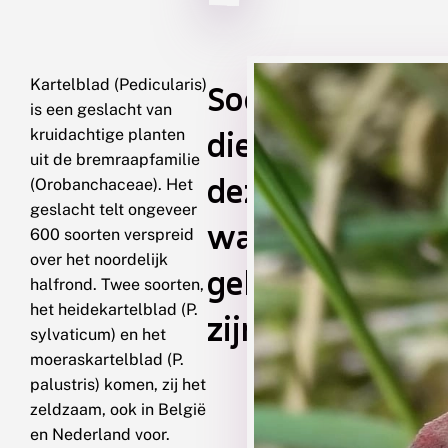
Kartelblad (Pedicularis)
Soorten
is een geslacht van
die
kruidachtige planten
uit de bremraapfamilie
deze
(Orobanchaceae). Het
geslacht telt ongeveer
waardplant
600 soorten verspreid
over het noordelijk
gebruiken
halfrond. Twee soorten,
het heidekartelblad (P.
zijn
sylvaticum) en het
moeraskartelblad (P.
palustris) komen, zij het
zeldzaam, ook in België
en Nederland voor.