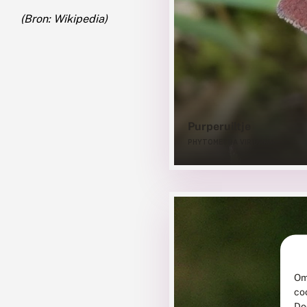
(Bron: Wikipedia)
Purperuiltje
PHYTOMETRA VIRIDARIA
Om
co
Do