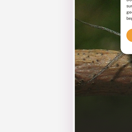
su
ge
be
Sneeuwbeer
SPILOSOMA URTICAE