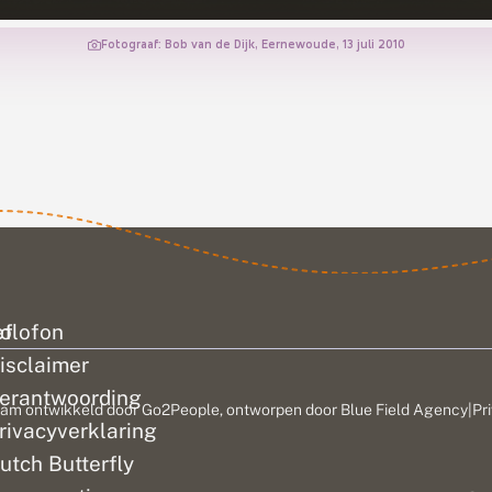
Fotograaf: Bob van de Dijk, Eernewoude, 13 juli 2010
ef
olofon
isclaimer
erantwoording
am ontwikkeld door
Go2People
, ontworpen door
Blue Field Agency
|
Pr
rivacyverklaring
utch Butterfly