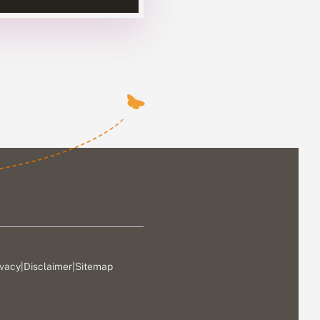
ivacy
|
Disclaimer
|
Sitemap