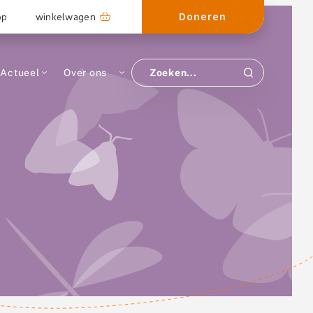
Doneren
op
winkelwagen
Actueel
Over ons