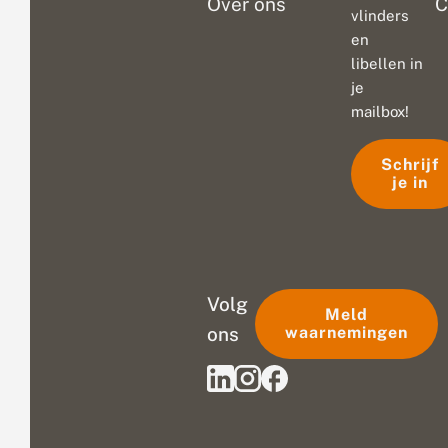
Over ons
C
vlinders
en
libellen in
je
mailbox!
Schrijf
je in
Volg
Meld
ons
waarnemingen