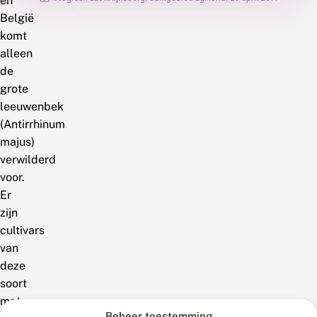
en
België
komt
alleen
de
grote
leeuwenbek
(Antirrhinum
majus)
verwilderd
voor.
Er
zijn
cultivars
van
deze
soort
met
Beheer toestemming