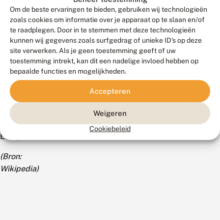
witte,
Om de beste ervaringen te bieden, gebruiken wij technologieën
karmozijnrode
zoals cookies om informatie over je apparaat op te slaan en/of
of
te raadplegen. Door in te stemmen met deze technologieën
gele
kunnen wij gegevens zoals surfgedrag of unieke ID's op deze
tweelippige
site verwerken. Als je geen toestemming geeft of uw
toestemming intrekt, kan dit een nadelige invloed hebben op
bloemen.
bepaalde functies en mogelijkheden.
De
herkomst
Accepteren
is
van
Weigeren
Zuidwest-
Cookiebeleid
Europa.
(Bron:
Wikipedia)