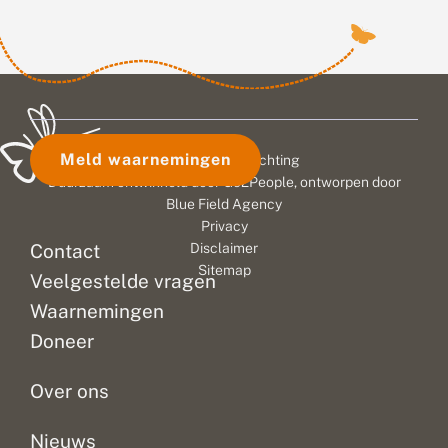
Meld waarnemingen
© 2026 Vlinderstichting
Duurzaam ontwikkeld door
Go2People
, ontworpen door
Blue Field Agency
Privacy
Contact
Disclaimer
Sitemap
Veelgestelde vragen
Waarnemingen
Doneer
Over ons
Nieuws