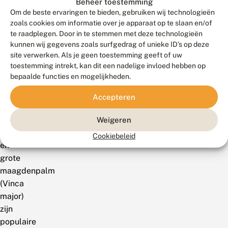
Beheer toestemming
zich
Om de beste ervaringen te bieden, gebruiken wij technologieën
hierdoor
zoals cookies om informatie over je apparaat op te slaan en/of
te raadplegen. Door in te stemmen met deze technologieën
gemakkelijk.
kunnen wij gegevens zoals surfgedrag of unieke ID's op deze
site verwerken. Als je geen toestemming geeft of uw
De
toestemming intrekt, kan dit een nadelige invloed hebben op
twee
bepaalde functies en mogelijkheden.
soorten
kleine
Accepteren
maagdenpalm
(Vinca
Weigeren
minor)
Cookiebeleid
en
grote
maagdenpalm
(Vinca
major)
zijn
populaire