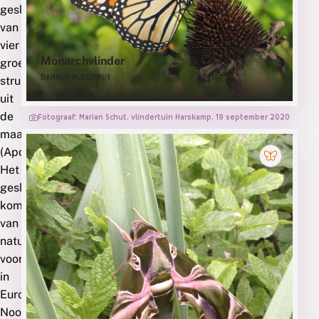
deze
geslacht
waardplant
van
vier
gebruiken
Monarchvlinder
groenblijvende
DANAUS PLEXIPPUS
zijn
struiken
uit
de
Fotograaf: Marian Schut, vlindertuin Harskamp, 19 september 2020
maagdenpalmfamilie
(Apocynaceae).
Het
geslacht
komt
van
nature
voor
in
Europa,
Noordwest-