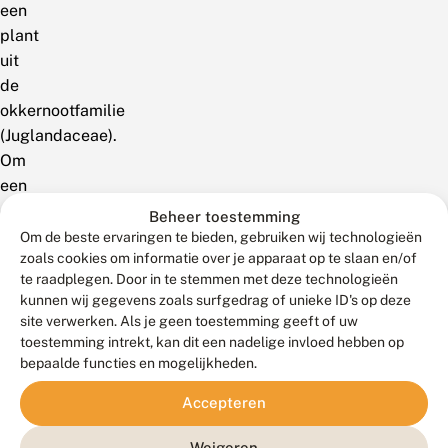
een
plant
uit
de
okkernootfamilie
(Juglandaceae).
Om
een
onderscheid
Beheer toestemming
te
Om de beste ervaringen te bieden, gebruiken wij technologieën
zoals cookies om informatie over je apparaat op te slaan en/of
maken
te raadplegen. Door in te stemmen met deze technologieën
met
kunnen wij gegevens zoals surfgedrag of unieke ID's op deze
het
site verwerken. Als je geen toestemming geeft of uw
geslacht
toestemming intrekt, kan dit een nadelige invloed hebben op
Juglans,
bepaalde functies en mogelijkheden.
dat
Accepteren
eveneens
walnoot
Weigeren