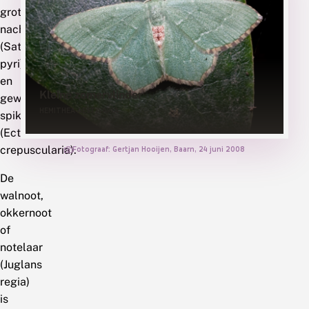
grote
nachtpauwoog
(Saturnia
pyri)
en
Kleine zomervlinder
gewone
HEMITHEA AESTIVARIA
spikkelspanner
(Ectropis
crepuscularia).
Fotograaf: Gertjan Hooijen, Baarn, 24 juni 2008
De
walnoot,
okkernoot
of
notelaar
(Juglans
regia)
is