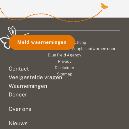
Meld waarnemingen
© 2026 Vlinderstichting
Duurzaam ontwikkeld door
Go2People
, ontworpen door
Blue Field Agency
Privacy
Contact
Disclaimer
Sitemap
Veelgestelde vragen
Waarnemingen
Doneer
Over ons
Nieuws