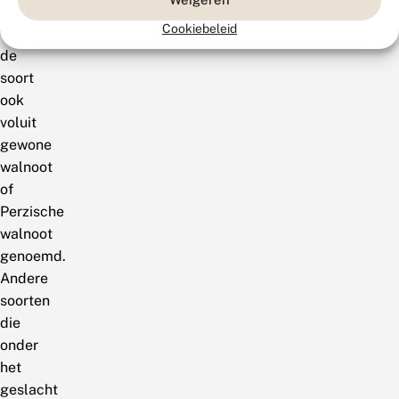
heet,
Cookiebeleid
wordt
de
soort
ook
voluit
gewone
walnoot
of
Perzische
walnoot
genoemd.
Andere
soorten
die
onder
het
geslacht