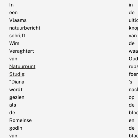
In
in
een
de
Vlaams
uit
natuurbericht
kno
schrijft
van
Wim
de
Veraghtert
waa
van
Oud
Natuurpunt
rup
Studie
:
foe
“Diana
’s
wordt
nac
gezien
op
als
de
de
blo
Romeinse
en
godin
de
van
bla