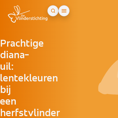
Doorgaan naar inhoud
Prachtige
diana-
uil:
lentekleuren
bij
een
herfstvlinder