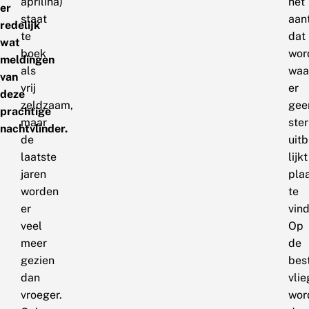
aprilina)
het
er
staat
aan
redelijk
te
dat
wat
boek
wor
meldingen
als
waa
van
vrij
er
deze
zeldzaam,
gee
prachtige
maar
ste
nachtvlinder.
de
uitb
laatste
lijkt
jaren
pla
worden
te
er
vin
veel
Op
meer
de
gezien
bes
dan
vli
vroeger.
wor