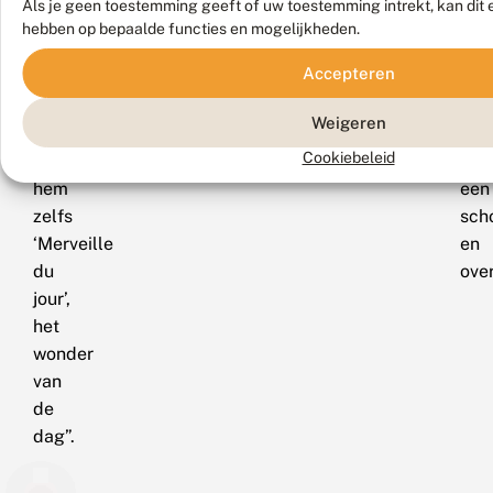
Als je geen toestemming geeft of uw toestemming intrekt, kan dit 
een
afg
hebben op bepaalde functies en mogelijkheden.
prachtige
op
Accepteren
nachtvlinder.
een
De
tak
Weigeren
Engelsen
of
Cookiebeleid
noemen
in
hem
een
zelfs
sch
‘Merveille
en
du
ove
jour’,
het
wonder
van
de
dag”.