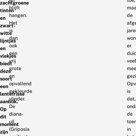
en
toe,
zachtgroene
blijft
maa
tinten
hangen.
de
en
Het
afg
zwart-
is
jare
witte
dan
wor
lijntjes
ook
er
en
een
duid
vlekjes
vrij
vee
biedt
grote
mee
deze
en
gez
soort
opvallend
Opv
een
gekleurde
is
lentefrisse
vlinder.
dat,
aanblik.
De
ond
Op
diana-
de
dit
uil
toe
moment
(Griposia
in
zijn