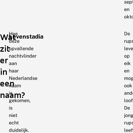
sep
en
okt
Hoe
De
Wat
Levenstadia
deze
rup
zit
opvallende
lev
nachtvlinder
op
er
aan
eik
in
haar
en
Nederlandse
mog
een
naam
ook
naam?
is
and
gekomen,
loo
is
De
niet
jon
echt
rup
duidelijk.
leef