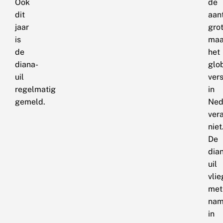
Ook
de
dit
aan
jaar
grot
is
maa
de
het
diana-
glo
uil
ver
regelmatig
in
gemeld.
Ned
ver
niet
De
dia
uil
vlie
met
na
in