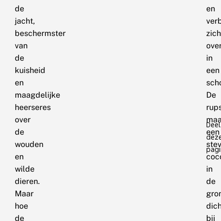
de
en
jacht,
ver
beschermster
zich
van
ove
de
in
kuisheid
een
en
sch
maagdelijke
De
heerseres
rup
over
maa
Deel
de
een
dez
wouden
ste
pagi
en
coc
wilde
in
dieren.
de
Maar
gro
hoe
dic
de
bij