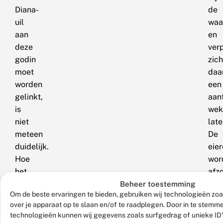
Diana-
de
uil
waa
aan
en
deze
ver
godin
zich
moet
daa
worden
een
gelinkt,
aan
is
wek
niet
late
meteen
De
duidelijk.
eie
Hoe
wor
het
afzo
ook
of
Beheer toestemming
Om de beste ervaringen te bieden, gebruiken wij technologieën zoa
zij:
in
over je apparaat op te slaan en/of te raadplegen. Door in te stem
het
klei
technologieën kunnen wij gegevens zoals surfgedrag of unieke ID'
is
gro