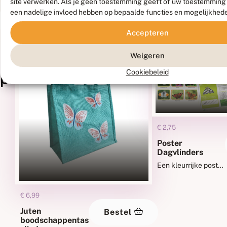
site verwerken. Als je geen toestemming geeft of uw toestemming i
een nadelige invloed hebben op bepaalde functies en mogelijkhed
Accepteren
Gerelateerde
Weigeren
Cookiebeleid
producten
€
2,75
Poster
Dagvlinders
Een kleurrijke poster
met informatie over
en foto's van de 24
€
6,99
meest voorkomende
dagvlindersoorten
Juten
Bestel
boodschappentas
van