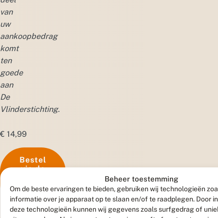
van
uw
aankoopbedrag
komt
ten
goede
aan
De
Vlinderstichting.
€
14,99
Bestel
via de
webshop
Beheer toestemming
van
Om de beste ervaringen te bieden, gebruiken wij technologieën zo
Vivara
informatie over je apparaat op te slaan en/of te raadplegen. Door 
deze technologieën kunnen wij gegevens zoals surfgedrag of uniek