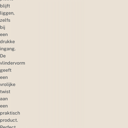
blijft
liggen,
zelfs
bij
een
drukke
ingang.
De
vlindervorm
geeft
een
vrolijke
twist
aan
een
praktisch
product.
Perfect