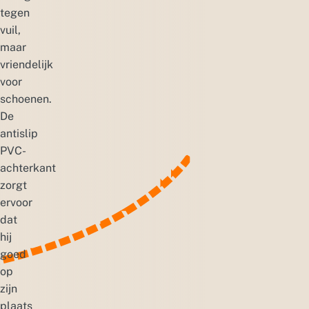
tegen
vuil,
maar
vriendelijk
voor
schoenen.
De
antislip
PVC-
achterkant
zorgt
ervoor
dat
hij
goed
op
zijn
plaats